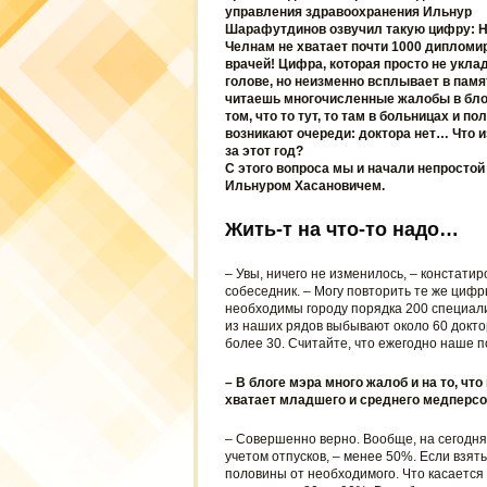
управления здравоохранения Ильнур
Шарафутдинов озвучил такую цифру: 
Челнам не хватает почти 1000 диплом
врачей! Цифра, которая просто не укла
голове, но неизменно всплывает в памят
читаешь многочисленные жалобы в бло
том, что то тут, то там в больницах и п
возникают очереди: доктора нет… Что 
за этот год?
С этого вопроса мы и начали непростой 
Ильнуром Хасановичем.
Жить-т на что-то надо…
– Увы, ничего не изменилось, – констати
собеседник. – Могу повторить те же цифр
необходимы городу порядка 200 специали
из наших рядов выбывают около 60 докторо
более 30. Считайте, что ежегодно наше 
– В блоге мэра много жалоб и на то, чт
хватает младшего и среднего медперсо
– Совершенно верно. Вообще, на сегодн
учетом отпусков, – менее 50%. Если взят
половины от необходимого. Что касается