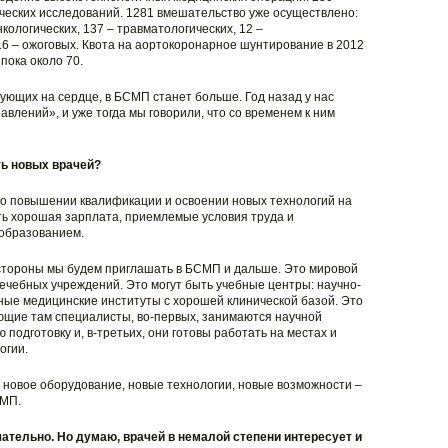
ческих исследований. 1281 вмешательство уже осуществлено:
нкологических, 137 – травматологических, 12 –
 16 – ожоговых. Квота на аортокоронарное шунтирование в 2012
пока около 70.
ующих на сердце, в БСМП станет больше. Год назад у нас
влений», и уже тогда мы говорили, что со временем к ним
ть новых врачей?
а о повышении квалификации и освоении новых технологий на
ть хорошая зарплата, приемлемые условия труда и
образованием.
стороны мы будем приглашать в БСМП и дальше. Это мировой
ечебных учреждений. Это могут быть учебные центры: научно-
ные медицинские институты с хорошей клинической базой. Это
ющие там специалисты, во-первых, занимаются научной
 подготовку и, в-третьих, они готовы работать на местах и
огии.
 новое оборудование, новые технологии, новые возможности –
ВМП.
чательно. Но думаю, врачей в немалой степени интересует и