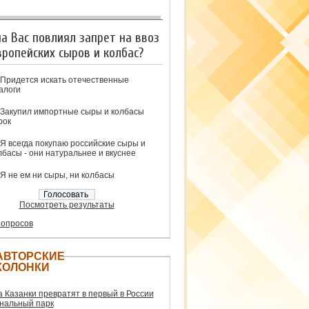
на Вас повлиял запрет на ввоз
вропейских сыров и колбас?
Придется искать отечественные
алоги
Закупил импортные сыры и колбасы
рок
Я всегда покупаю российские сыры и
лбасы - они натуральнее и вкуснее
Я не ем ни сыры, ни колбасы
Посмотреть результаты
 опросов
АВТОРСКИЕ
КОЛОНКИ
а Казанки превратят в первый в России
нальный парк