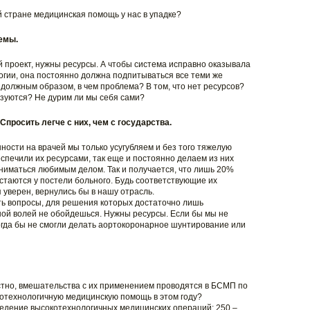
й стране медицинская помощь у нас в упадке?
темы.
 проект, нужны ресурсы. А чтобы система исправно оказывала
гии, она постоянно должна подпитываться все теми же
должным образом, в чем проблема? В том, что нет ресурсов?
ьзуются? Не дурим ли мы себя сами?
 Спросить легче с них, чем с государства.
ности на врачей мы только усугубляем и без того тяжелую
еспечили их ресурсами, так еще и постоянно делаем из них
ниматься любимым делом. Так и получается, что лишь 20%
стаются у постели больного. Будь соответствующие их
 уверен, вернулись бы в нашу отрасль.
ть вопросы, для решения которых достаточно лишь
ной волей не обойдешься. Нужны ресурсы. Если бы мы не
гда бы не смогли делать аортокоронарное шунтирование или
естно, вмешательства с их применением проводятся в БСМП по
котехнологичную медицинскую помощь в этом году?
оведение высокотехнологичных медицинских операций: 250 –