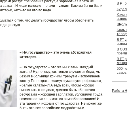
грузки растут, требования растут, а заработная плата не
В РТ 
 затрат. И люди голосуют ногами – уходят. Какими бы ни были
Куда 
тарки, жить-то на что-то надо.
Колич
вырос
маться о том, что делать государству, чтобы обеспечить
Школь
медицинскую
Больн
телеф
В РТ 
выпла
В ОЭЗ
– Ну, государство – это очень абстрактная
преми
категория…
В РТ 
лекар
– Но государство – это же мы с вами! Каждый
500 че
житель! Ну, почему, как только случается беда, мы
самоз
бежим в больницу, кричим, требуем и вспоминаем
клятву Гиппократа, «самую гуманную профессию»,
«белые халаты»?! А ведь врач, чтобы хорошо
выполнять свое дело, должен быть обеспечен
Работа Н
ресурсами – хорошей зарплатой, условиями труда,
возможностью заниматься самообразованием! И
эта гарантия исходит от государства! Не может же
быть, что все российские медработники