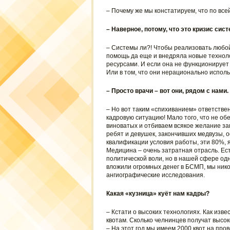
– Почему же мы констатируем, что по все
– Наверное, потому, что это кризис сис
– Системы ли?! Чтобы реализовать любой
помощь да еще и внедряла новые техноло
ресурсами. И если она не функционирует 
Или в том, что они нерационально испол
– Просто врачи – вот они, рядом с нами.
– Но вот таким «спихиванием» ответствен
кадровую ситуацию! Мало того, что не об
виноватых и отбиваем всякое желание за
ребят и девушек, закончивших медвузы, о
квалификации условия работы, эти 80%, я
Медицина – очень затратная отрасль. Ес
политической воли, но в нашей сфере од
вложили огромных денег в БСМП, мы нико
ангиографические исследования.
Какая «кузница» куёт нам кадры?
– Кстати о высоких технологиях. Как изв
квотам. Сколько челнинцев получат высо
– На этот год мы имеем 2000 квот на пр