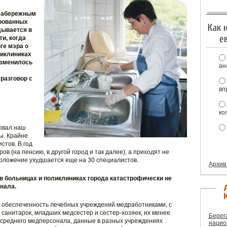
Набережным
ированных
Как 
дывается в
е
и, когда
ге мэра о
оликлиниках
изменилось
ан
разговор с
вп
ко
ровал наш
ы. Крайне
стов. В год
в (на пенсию, в другой город и так далее), а приходят не
положение ухудшается еще на 30 специалистов.
Архив
о в больницах и поликлиниках города катастрофически не
нала.
я обеспеченность лечебных учреждений медработниками, с
ь санитарок, младших медсестер и сестер-хозяек, их менее
Берег
 среднего медперсонала, данные в разных учреждениях
нацио