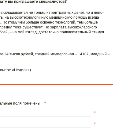
плату вы приглашаете специалистов?
 складывается не только из контрактных денег, но и непо-
воты на высокотехнологичную медицинскую помощь всегда
а. Поэтому чем больше освоено технологий, тем больше
предел тоже существует. Но зарплата высококлассного
лей, – на мой взгляд, достаточно привлекательный стимул.
ее 24 тысяч рублей, средний медперсонал – 14107, младший –
омере «Недели»).
ательные поля помечены
*
*
*