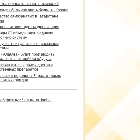
сократилось количество компаний
уходит большая часть бюджета Казани
ество самозанятых в Татарстане
ло
ное питание ждет модернизация
ицы РТ объединяют в единую
онную систему
улучшат ситуацию с социальными
тами
 «Алабуга» будут производить
альные автомобили «Аурус»
развиваются сервисы доставки
ственных препаратов
ловек в неделю: в РТ растет число
анятых граждан
абережные Челны на Jooble