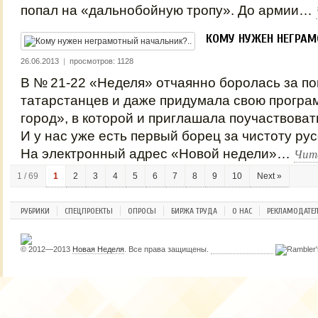
попал на «дальнобойную тропу». До армии…
КОМУ НУЖЕН НЕГРАМ
26.06.2013
|
просмотров: 1128
В № 21‑22 «Неделя» отчаянно боролась за п
татарстанцев и даже придумала свою прогр
город», в которой и приглашала поучаствоват
И у нас уже есть первый борец за чистоту рус
Чит
На электронный адрес «Новой недели»…
1 / 69
1
2
3
4
5
6
7
8
9
10
Next »
РУБРИКИ
СПЕЦПРОЕКТЫ
ОПРОСЫ
БИРЖА ТРУДА
О НАС
РЕКЛАМОДАТЕ
© 2012—2013
Новая Неделя
. Все права защищены.