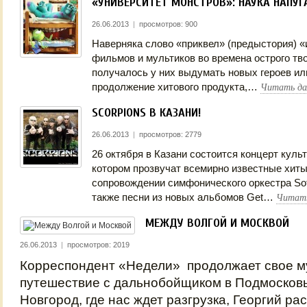
«УНИВЕРСИТЕТ МОНСТРОВ»: НАУКА НАПУГ
26.06.2013
|
просмотров: 900
Наверняка слово «приквел» (предыстория) «
фильмов и мультиков во времена острого тво
получалось у них выдумать новых героев ил
Читать да
продолжение хитового продукта,…
SCORPIONS В КАЗАНИ!
26.06.2013
|
просмотров: 2779
26 октября в Казани состоится концерт культ
котором прозвучат всемирно известные хиты
сопровождении симфонического оркестра Sof
Читать
также песни из новых альбомов Get…
МЕЖДУ ВОЛГОЙ И МОСКВОЙ
26.06.2013
|
просмотров: 2019
Корреспондент «Недели» продолжает свое м
путешествие с дальнобойщиком в Подмосковь
Новгород, где нас ждет разгрузка, Георгий рас