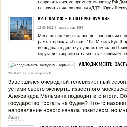
направить письмо премьер-министру РФ Дм
назначить лидера группы «ДДТ» Юрия Шев
КУЛ ШАРИФ – В ПЯТЁРКЕ ЛУЧШИХ
26.06.2013
|
просмотров: 2097
Меньше недели осталось до завершения перв
рамках проекта «Россия 10». Мечеть Кул Ша
вошедшая в десятку лучших символов Прив
округа достопримечательность – занимает 
АПЛОДИСМЕНТЫ ЗАСЛ
26.06.2013
|
просмотров: 2113
Завершился очередной телевизионный сезон,
устами своего эксперта, известного московск
Александра Мельмана подводит его итоги. О
государство трогать не будем? Кто‑то назове
направление нового канала позитивом, но м
далее
»