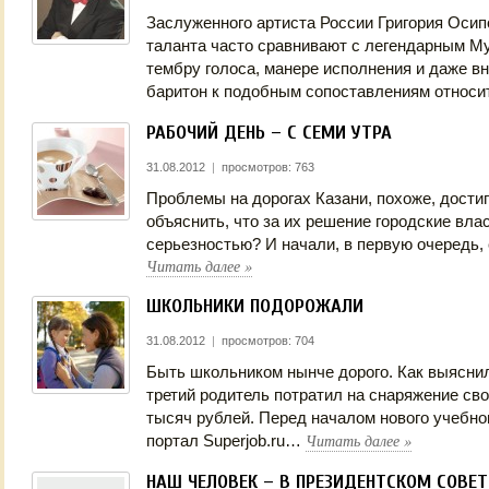
Заслуженного артиста России Григория Осипо
таланта часто сравнивают с легендарным 
тембру голоса, манере исполнения и даже в
баритон к подобным сопоставлениям относ
РАБОЧИЙ ДЕНЬ – С СЕМИ УТРА
31.08.2012
|
просмотров: 763
Проблемы на дорогах Казани, похоже, достиг
объяснить, что за их решение городские вла
серьезностью? И начали, в первую очередь,
Читать далее
»
ШКОЛЬНИКИ ПОДОРОЖАЛИ
31.08.2012
|
просмотров: 704
Быть школьником нынче дорого. Как выяснил
третий родитель потратил на снаряжение сво
тысяч рублей. Перед началом нового учебно
Читать далее
»
портал Superjob.ru…
НАШ ЧЕЛОВЕК – В ПРЕЗИДЕНТСКОМ СОВЕТ