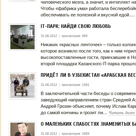
человеческого мозга, а значит, и интеллект 
Чтобы «фабрика ума» работала бесперебойн
обеспечивать ее полезной и вкусной едой….
IT-ПАРК: НАЙДИ СВОЮ ЛЮБОВЬ
31.08.2012
|
просмотров: 959
Никаких «красных ленточек» – только колон
которое возникло после того, как к ним «при
высокопоставленные гости, приехавшие в 
второй площадки Казанского IT-парка прош
ПРИДЁТ ЛИ В УЗБЕКИСТАН «АРАБСКАЯ ВЕ
31.08.2012
|
просмотров: 1491
В заключительной части беседы о современ
заведующий направлением стран Средней А
Андрей Грозин объясняет, почему Ислам Кар
Читать далее
до самой кончины и грозит ли…
О МАЛЕНЬКИХ СЛАБОСТЯХ ЗНАМЕНИТЫХ 
31.08.2012
|
просмотров: 1859