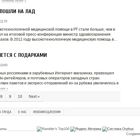
Читать далее
»
…
 ПОШЛИ НА ЛАД
1179
отехнологичной медицинской помощи в РТ стали больше, чем в
ил на итоговой пресс-конференции министр здравоохранения
ахов. В 2012 году высокотехнологичную медицинскую помощь в…
ЯЕТСЯ С ПОДАРКАМИ
 1640
ных россиянами в зарубежных Интернет-магазинах, превзошел
йн-ритейлеров, и почтовых операторов западных стран.
лких пакетов и экспресс-отправлений из-за рубежа увеличилось в
алее
»
8
9
10
Next »
А ТРУДА
О НАС
РЕКЛАМОДАТЕЛЯМ
щены.
Создани