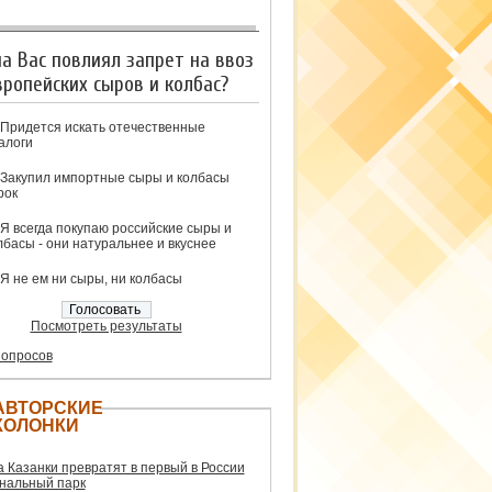
на Вас повлиял запрет на ввоз
вропейских сыров и колбас?
Придется искать отечественные
алоги
Закупил импортные сыры и колбасы
рок
Я всегда покупаю российские сыры и
лбасы - они натуральнее и вкуснее
Я не ем ни сыры, ни колбасы
Посмотреть результаты
 опросов
АВТОРСКИЕ
КОЛОНКИ
а Казанки превратят в первый в России
нальный парк