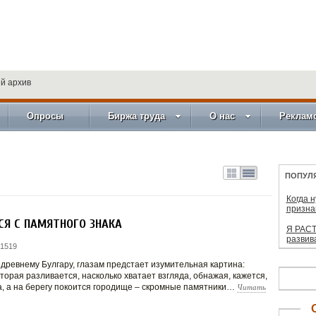
й архив
Опросы
Биржа труда
О нас
Реклам
ПОПУЛ
Когда 
призна
СЯ С ПАМЯТНОГО ЗНАКА
Я РАСТ
развив
 1519
древнему Булгару, глазам предстает изумительная картина:
оторая разливается, насколько хватает взгляда, обнажая, кажется,
Читать
а, а на берегу покоится городище – скромные памятники…