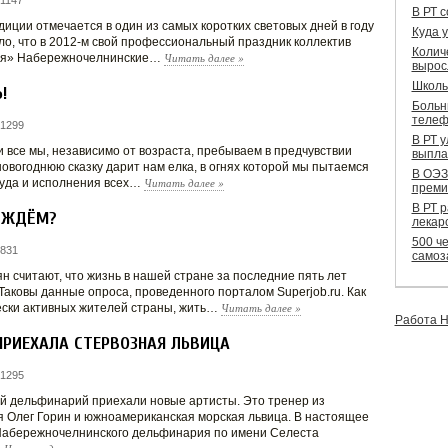
1147
В РТ 
диции отмечается в один из самых коротких световых дней в году
Куда 
ало, что в 2012-м свой профессиональный праздник коллектив
Колич
Читать далее
»
ия» Набережночелнинские…
вырос
Школь
!
Больн
телеф
 1299
В РТ 
 все мы, независимо от возраста, пребываем в предчувствии
выпла
новогоднюю сказку дарит нам елка, в огнях которой мы пытаемся
В ОЭЗ
Читать далее
»
чуда и исполнения всех…
преми
В РТ 
 ЖДЁМ?
лекар
500 че
 831
самоз
 считают, что жизнь в нашей стране за последние пять лет
Таковы данные опроса, проведенного порталом Superjob.ru. Как
Читать далее
»
ски активных жителей страны, жить…
Работа Н
ПРИЕХАЛА СТЕРВОЗНАЯ ЛЬВИЦА
 1295
 дельфинарий приехали новые артисты. Это тренер из
 Олег Горин и южноамериканская морская львица. В настоящее
Набережночелнинского дельфинария по имени Селеста