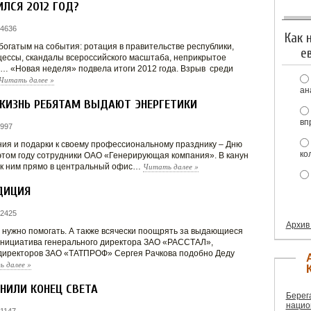
ЛСЯ 2012 ГОД?
 4636
Как 
богатым на события: ротация в правительстве республики,
е
цессы, скандалы всероссийского масштаба, неприкрытое
 «Новая неделя» подвела итоги 2012 года. Взрыв среди
Читать далее
»
ан
 ЖИЗНЬ РЕБЯТАМ ВЫДАЮТ ЭНЕРГЕТИКИ
вп
 997
я и подарки к своему профессиональному празднику – Дню
ко
 этом году сотрудники ОАО «Генерирующая компания». В канун
Читать далее
»
, к ним прямо в центральный офис…
ДИЦИЯ
 2425
Архив
, нужно помогать. А также всячески поощрять за выдающиеся
Инициатива генерального директора ЗАО «РАССТАЛ»,
директоров ЗАО «ТАТПРОФ» Сергея Рачкова подобно Деду
ь далее
»
НИЛИ КОНЕЦ СВЕТА
Берег
нацио