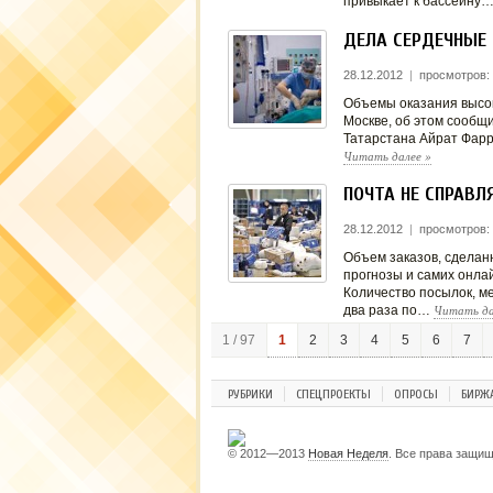
привыкает к бассейну
ДЕЛА СЕРДЕЧНЫЕ
28.12.2012
|
просмотров: 
Объемы оказания высок
Москве, об этом сообщ
Татарстана Айрат Фарр
Читать далее
»
ПОЧТА НЕ СПРАВЛ
28.12.2012
|
просмотров:
Объем заказов, сделан
прогнозы и самих онла
Количество посылок, ме
Читать д
два раза по…
1 / 97
1
2
3
4
5
6
7
РУБРИКИ
СПЕЦПРОЕКТЫ
ОПРОСЫ
БИРЖ
© 2012—2013
Новая Неделя
. Все права защи