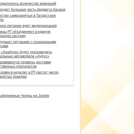
сократилось количество компаний
уходит большая часть бюджета Казани
ество самозанятых в Татарстане
ло
ное питание ждет модернизация
ицы РТ объединяют в единую
онную систему
улучшат ситуацию с социальными
тами
 «Алабуга» будут производить
альные автомобили «Аурус»
развиваются сервисы доставки
ственных препаратов
ловек в неделю: в РТ растет число
анятых граждан
абережные Челны на Jooble