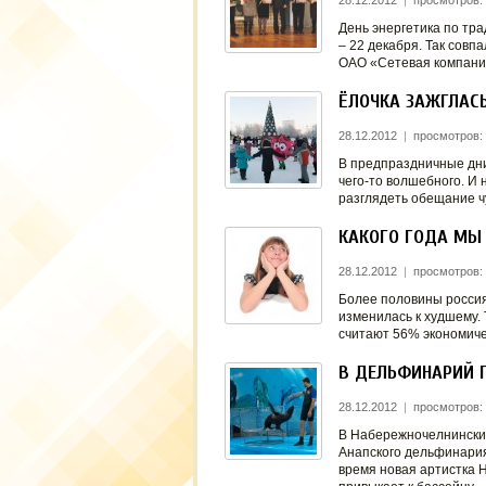
28.12.2012
|
просмотров: 
День энергетика по тра
– 22 декабря. Так совп
ОАО «Сетевая компан
ЁЛОЧКА ЗАЖГЛАСЬ
28.12.2012
|
просмотров:
В предпраздничные дни
чего-то волшебного. И 
разглядеть обещание 
КАКОГО ГОДА МЫ
28.12.2012
|
просмотров:
Более половины россиян
изменилась к худшему. 
считают 56% экономиче
В ДЕЛЬФИНАРИЙ 
28.12.2012
|
просмотров:
В Набережночелнинский
Анапского дельфинария
время новая артистка 