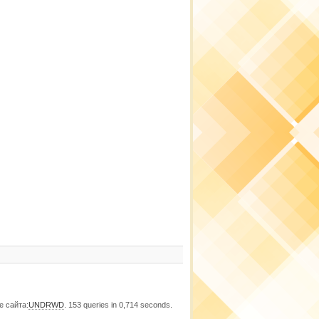
е сайта:
UNDRWD
. 153 queries in 0,714 seconds.