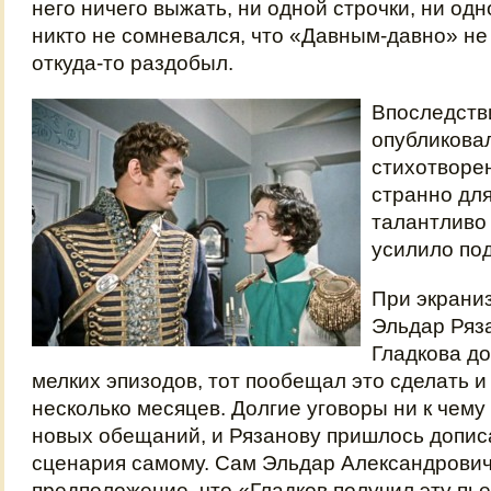
него ничего выжать, ни одной строчки, ни од
никто не сомневался, что «Давным-давно» не 
откуда-то раздобыл.
Впоследств
опубликовал
стихотворен
странно для
талантливо
усилило по
При экрани
Эльдар Ряз
Гладкова до
мелких эпизодов, тот пообещал это сделать и
несколько месяцев. Долгие уговоры ни к чему
новых обещаний, и Рязанову пришлось дописа
сценария самому. Сам Эльдар Александрови
предположение, что «Гладков получил эту пье