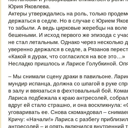
Юрия Яковлева.
Актеры утверждались на роль, только проде
держаться в седле. Но в случае с Юрием Яков
то забыли. А ведь цирковые жеребцы на воле
бешеными. И исход первого же эпизода с уча
не стал летальным. Однако через несколько 
уверенно держался в седле, а Рязанов перест
«Какой я дурак, что согласился на все это…»
Несладко пришлось и Ларисе Голубкиной. Опя
– Мы снимали сцену драки в павильоне. Лари
мундир испанца, должна со шпагой в руке сп
в залу и ввязаться в фехтовальный бой. Ком
Лариса подбежала к краю антресолей, собрал
вдруг ей стало страшно, и она воскликнула: «
уговаривать ее. Снова скомандовал – снимае
Кричу: «Начали!» Лариса с разбегу приблизил
антресолей – и опять включился внутренний т