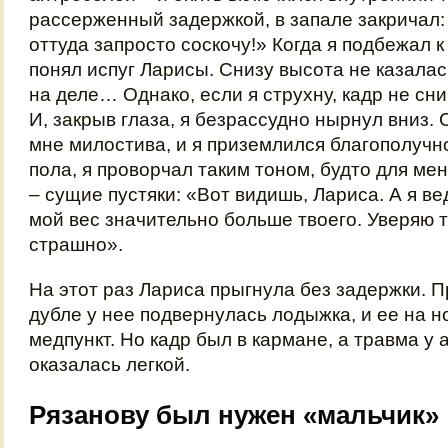
рассерженный задержкой, в запале закричал:
оттуда запросто соскочу!» Когда я подбежал к
понял испуг Ларисы. Снизу высота не казалас
на деле… Однако, если я струхну, кадр не сн
И, закрыв глаза, я безрассудно нырнул вниз. 
мне милостива, и я приземлился благополучн
пола, я проворчал таким тоном, будто для ме
– сущие пустяки: «Вот видишь, Лариса. А я ве
мой вес значительно больше твоего. Уверяю т
страшно».
На этот раз Лариса прыгнула без задержки. П
дубле у нее подвернулась лодыжка, и ее на н
медпункт. Но кадр был в кармане, а травма у а
оказалась легкой.
Рязанову был нужен «мальчик»