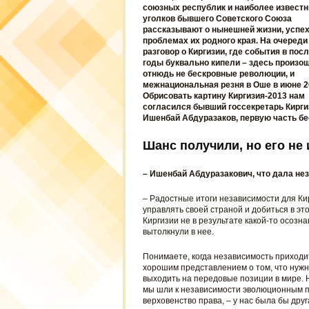
союзных республик и наиболее извест
уголков бывшего Советского Союза
рассказывают о нынешней жизни, успех
проблемах их родного края. На очереди
разговор о Киргизии, где события в пос
годы буквально кипели – здесь произош
отнюдь не бескровные революции, и
межнациональная резня в Оше в июне 2
Обрисовать картину Киргизия-2013 нам
согласился бывший госсекретарь Кирги
Ишенбай Абдуразаков, первую часть бе
Шанс получили, но его не
– Ишенбай Абдуразакович, что дала не
– Радостные итоги независимости для Кир
управлять своей страной и добиться в это
Киргизии не в результате какой-то осозн
вытолкнули в нее.
Понимаете, когда независимость приходит
хорошим представлением о том, что нужно
выходить на передовые позиции в мире. Н
мы шли к независимости эволюционным пу
верховенство права, – у нас была бы друг