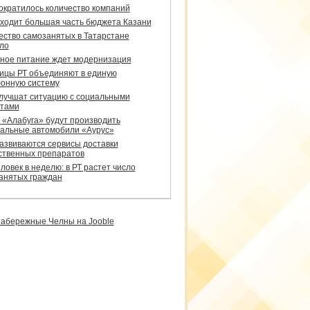
сократилось количество компаний
уходит большая часть бюджета Казани
ество самозанятых в Татарстане
ло
ное питание ждет модернизация
ицы РТ объединяют в единую
онную систему
улучшат ситуацию с социальными
тами
 «Алабуга» будут производить
альные автомобили «Аурус»
развиваются сервисы доставки
ственных препаратов
ловек в неделю: в РТ растет число
анятых граждан
абережные Челны на Jooble