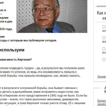
ных
ах и
Как 
 –
е
ледние
ли и две
010 года.
ан
зии
седы с которым мы публикуем сегодня.
вп
 используем
ко
зависимость Киргизии?
гизии подводить трудно – да, в результате мы получили шанс
м каких-то успехов, но ведь эта независимость пришла к
анной борьбы: она пришла неожиданно, нас, можно сказать,
Архив
 в результате осознанной борьбы, она бывает связана с
 делать в дальнейшем, какие исправлять недостатки, как
о в Киргизии этого представления в 1991 году не было. Если бы
тем – знали, что такое рыночная экономика, демократия,
Берег
ая ситуация, а пока Киргизия только учится этому. 20 с лишним
нацио