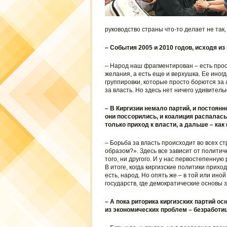
руководство страны что-то делает не так, 
– События 2005 и 2010 годов, исходя и
– Народ наш фрагментирован – есть прос
желания, а есть еще и верхушка. Ее иногд
группировки, которые просто борются за 
за власть. Но здесь нет ничего удивитель
– В Киргизии немало партий, и постоянно
они поссорились, и коалиция распалась
только приход к власти, а дальше – как 
– Борьба за власть происходит во всех ст
образом?». Здесь все зависит от политич
того, ни другого. И у нас первостепенну
В итоге, когда киргизские политики приход
есть, народ. Но опять же – в той или ино
государств, где демократические основы 
– А пока риторика киргизских партий ос
из экономических проблем – безработиц