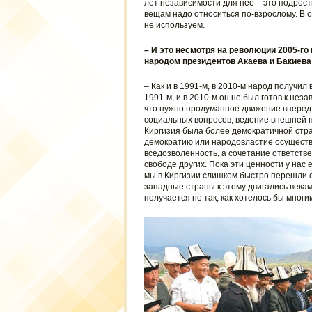
лет независимости для нее – это подрост
вещам надо относиться по-взрослому. В о
не используем.
– И это несмотря на революции 2005-го 
народом президентов Акаева и Бакиева
– Как и в 1991-м, в 2010-м народ получи
1991-м, и в 2010-м он не был готов к нез
что нужно продуманное движение вперед
социальных вопросов, ведение внешней п
Киргизия была более демократичной стран
демократию или народовластие осуществл
вседозволенность, а сочетание ответстве
свободе других. Пока эти ценности у нас 
мы в Киргизии слишком быстро перешли о
западные страны к этому двигались веками
получается не так, как хотелось бы многи