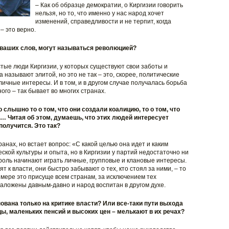
– Как об образце демократии, о Киргизии говорить
нельзя, но то, что именно у нас народ хочет
изменений, справедливости и не терпит, когда
– это верно.
з ваших слов, могут называться революцией?
тые люди Киргизии, у которых существуют свои заботы и
а называют элитой, но это не так – это, скорее, политические
личные интересы. И в том, и в другом случае получалась борьба
ного – так бывает во многих странах.
 слышно то о том, что они создали коалицию, то о том, что
… Читая об этом, думаешь, что этих людей интересует
получится. Это так?
ранах, но встает вопрос: «С какой целью она идет и каким
еской культуры и опыта, но в Киргизии у партий недостаточно ни
ю роль начинают играть личные, групповые и клановые интересы.
ят к власти, они быстро забывают о тех, кто стоял за ними, – то
й мере это присуще всем странам, за исключением тех
заложены давным-давно и народ воспитан в другом духе.
нована только на критике власти? Или все-таки пути выхода
ы, маленьких пенсий и высоких цен – мелькают в их речах?