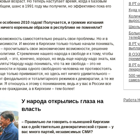
ковый возраст. Но теперь наступает время, когда к базовым
В РТ 
бщем, шанс в 1991 году мы получили, но эффективно пока его
Куда 
Колич
вырос
и особенно 2010 годов! Получается, и громкие изгнания
Школь
 ничего коренным образом в республике не поменяли?
Больн
телеф
л возможность самостоятельно решать свои проблемы. Но и в
ависимости. И многие в Киргизии только-только начали понимать,
В РТ 
выпла
 – просчитывать свои экономические возможности, решение
олитики. Стремление нашего народа к свободе и к тому, чтобы
В ОЭЗ
ой, – это, конечно, хорошо, но ведь еще народу надо знать, как
преми
ять! Народу надо понимать, что та же свобода – это не
В РТ 
нности и права одного свободного человека не противостоять
лекар
еще только прививаются, но здесь нет ничего удивительного –
500 че
т феодального и тоталитарного режимов к демократии, а те же
самоз
. Я отношусь к этому с пониманием, ведь и у вас в России все
м ее гражданам, а в Киргизии – тем более!
Работа Н
У народа открылись глаза на
власть
– Правильно ли говорить о нынешней Киргизии
как о действительно демократической стране – у
вас много партий, независимых СМИ?