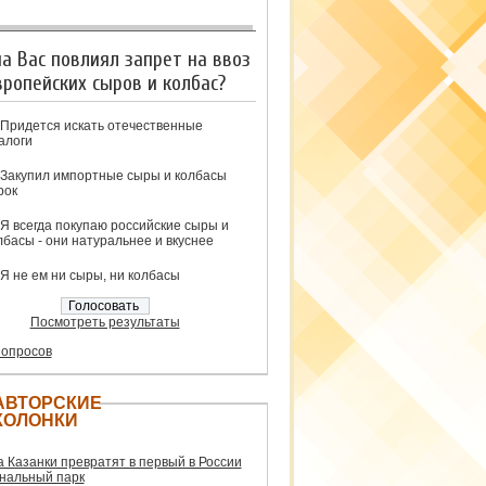
на Вас повлиял запрет на ввоз
вропейских сыров и колбас?
Придется искать отечественные
алоги
Закупил импортные сыры и колбасы
рок
Я всегда покупаю российские сыры и
лбасы - они натуральнее и вкуснее
Я не ем ни сыры, ни колбасы
Посмотреть результаты
 опросов
АВТОРСКИЕ
КОЛОНКИ
а Казанки превратят в первый в России
нальный парк