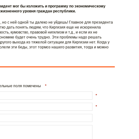
езидент мог бы изложить и программу по экономическому
жизненного уровня граждан республики.
, но с ней одной ты далеко не уйдешь! Главное для президента
тко дать понять людям, что Киргизия еще не искоренила
сть, кумовство, правовой нигилизм и т.д., и если их не
кономике будет очень трудно. Эти проблемы надо решать
другого выхода из тяжелой ситуации для Киргизии нет. Когда у
лели эти беды, этот тормоз нашего развития, тогда и можно
ательные поля помечены
*
*
*