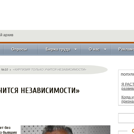
й архив
Опросы
Биржа труда
О нас
Реклам
№10
«КИРГИЗИЯ ТОЛЬКО УЧИТСЯ НЕЗАВИСИМОСТИ»
ПОПУЛ
Я РАСТ
ЧИТСЯ НЕЗАВИСИМОСТИ»
развив
Когда 
призна
ет без
из бывших