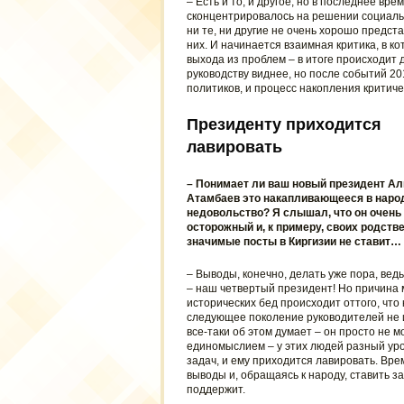
– Есть и то, и другое, но в последнее вр
сконцентрировалось на решении социальны
ни те, ни другие не очень хорошо предста
них. И начинается взаимная критика, в ко
выхода из проблем – в итоге происходит 
руководству виднее, но после событий 20
политиков, и процесс накопления критич
Президенту приходится
лавировать
– Понимает ли ваш новый президент А
Атамбаев это накапливающееся в наро
недовольство? Я слышал, что он очень
осторожный и, к примеру, своих родств
значимые посты в Киргизии не ставит…
– Выводы, конечно, делать уже пора, вед
– наш четвертый президент! Но причина 
исторических бед происходит оттого, что
следующее поколение руководителей не и
все-таки об этом думает – он просто не м
единомыслием – у этих людей разный уро
задач, и ему приходится лавировать. Вр
выводы и, обращаясь к народу, ставить з
поддержит.