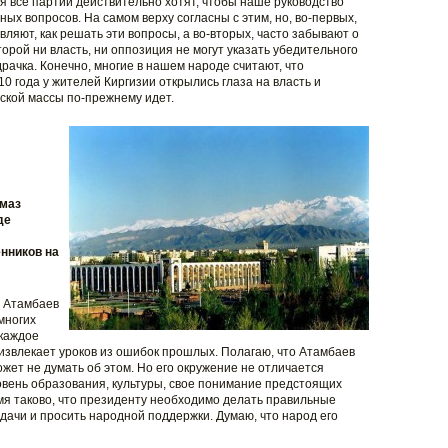
емя все партии действительно хотят, чтобы наше руководство
х вопросов. На самом верху согласны с этим, но, во-первых,
вляют, как решать эти вопросы, а во-вторых, часто забывают о
торой ни власть, ни оппозиция не могут указать убедительного
драчка. Конечно, многие в нашем народе считают, что
10 года у жителей Киргизии открылись глаза на власть и
еской массы по-прежнему идет.
лмаз
де
енников на
ь Атамбаев
многих
 каждое
звлекает уроков из ошибок прошлых. Полагаю, что Атамбаев
ожет не думать об этом. Но его окружение не отличается
вень образования, культуры, свое понимание предстоящих
емя таково, что президенту необходимо делать правильные
адачи и просить народной поддержки. Думаю, что народ его