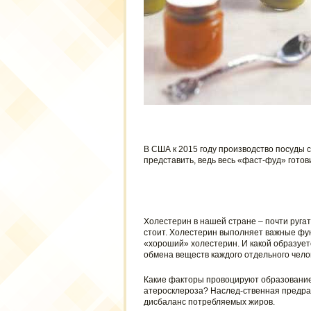
В США к 2015 году производство посуды 
представить, ведь весь «фаст-фуд» готов
Холестерин в нашей стране – почти ругат
стоит. Холестерин выполняет важные фун
«хороший» холестерин. И какой образуетс
обмена веществ каждого отдельного чело
Какие факторы провоцируют образование 
атеросклероза? Наслед-ственная предрас
дисбаланс потребляемых жиров.