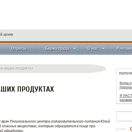
й архив
Опросы
Биржа труда
О нас
Реклам
 В НАШИХ ПРОДУКТАХ
ПОПУЛ
Когда 
АШИХ ПРОДУКТАХ
призна
Я РАСТ
развив
й врач Регионального центра оздоровительного питания Юлий
б опасных веществах, которые образуются в пище при
й обработки.