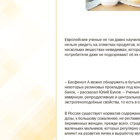
Европейские ученые не так давно научили
нельзя увидеть на этикетках продуктов, 
нескольких веществах-невидимках, котор
потребители даже не подозревают об их 
– Бисфенол А можно обнаружить в бутыло
некоторых резиновых прокладках под ко
банок, – рассказал Юлий Бунов. – Ученые
иммунную, репродуктивную и центральную
экстрогеноподобные свойства, то есть в 
В России существует норматив содержани
дозы, к большому сожалению, не регламе
беременных женщин, прежде всего, страд
маленьких мальчиков, которых регулярно
влияет на развитие яичек и выработку му