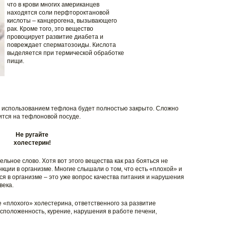
что в крови многих американцев
находятся соли перфтороктановой
кислоты – канцерогена, вызывающего
рак. Кроме того, это вещество
провоцирует развитие диабета и
повреждает сперматозоиды. Кислота
выделяется при термической обработке
пищи.
с использованием тефлона будет полностью закрыто. Сложно
ится на тефлоновой посуде.
Не ругайте
холестерин!
ельное слово. Хотя вот этого вещества как раз бояться не
кции в организме. Многие слышали о том, что есть «плохой» и
я в организме – это уже вопрос качества питания и нарушения
века.
«плохого» холестерина, ответственного за развитие
положенность, курение, нарушения в работе печени,