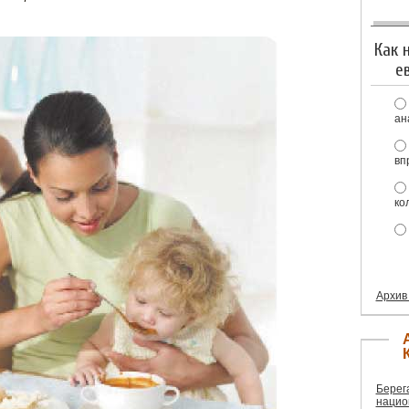
Как 
е
ан
вп
ко
Архив
Берег
нацио