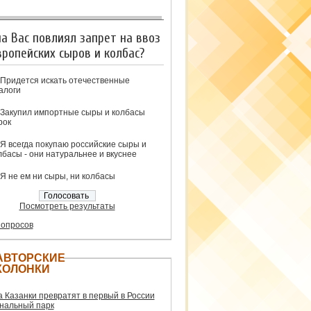
на Вас повлиял запрет на ввоз
вропейских сыров и колбас?
Придется искать отечественные
алоги
Закупил импортные сыры и колбасы
рок
Я всегда покупаю российские сыры и
лбасы - они натуральнее и вкуснее
Я не ем ни сыры, ни колбасы
Посмотреть результаты
 опросов
АВТОРСКИЕ
КОЛОНКИ
а Казанки превратят в первый в России
нальный парк