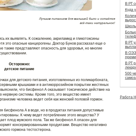
В РТ 
Куда 
Колич
Лучшим питанием для малышей было и остаётся
вырос
всё-таки натуральное!
Школь
Больн
телеф
сь их выявлять. К сожалению, акриламид и гликотоксины
В РТ 
хотя это опасные канцерогены. Доктор Бунов рассказал еще о
выпла
ые также представляют опасность для здоровья, но многие
В ОЭЗ
существовании.
преми
В РТ 
Осторожно:
лекар
детское питание
500 че
самоз
чках для детского питания, изготовленных из поликарбоната,
нсервными крышками и в антикоррозийном покрытии жестяных
 выяснили, что бисфенол А оказывает токсическое действие на
 нервную системы. Кроме того, это вещество имеет
Работа Н
организме человека ведет себя как женский половой гормон.
я бисфенола А в воде, но в продуктах питания допустимые
нтированы. К чему ведет потребление этого вещества? У
ает плод мужского пола. Так же бисфенол А опасен для
 кормят консервированными продуктами. Вещество негативно
жского гормона тестостерона.