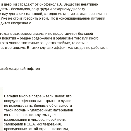
 и девочки страдают от бисфенола А. Вещество негативно
дить к бесплодию, раку груди и сахарному диабету.
и еду для своих малышей, сегодня же многие семьи перешли на
 Уже не стоит говорить о том, что в консервированном питании
одится бисфенол А.
токсических веществ малы и не представляют большой
а понятия – общее содержание в организме того или иного
, что многие токсичные вещества стойкие, то есть не
ь в организме. В таких случаях эффект малых доз не работает.
акой коварный тефлон
Сегодня многие потребители знают, что
посуду с тефлоновым покрытием лучше
не использовать. Впервые об опасности
такой посуды и упаковочных материалов
из тефлона, используемых для
разогревания в микроволновой печи,
заговорили в США. Исследования,
проведенные в этой стране, показали,