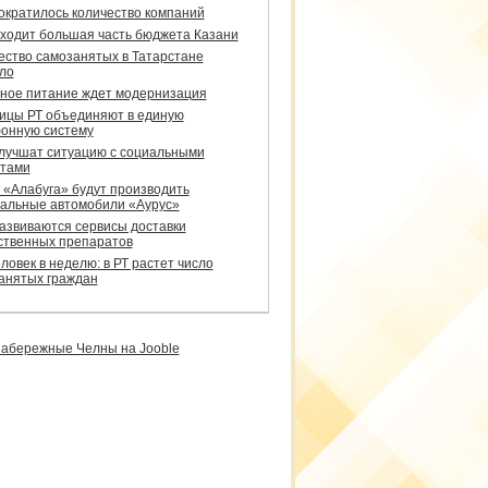
сократилось количество компаний
уходит большая часть бюджета Казани
ество самозанятых в Татарстане
ло
ное питание ждет модернизация
ицы РТ объединяют в единую
онную систему
улучшат ситуацию с социальными
тами
 «Алабуга» будут производить
альные автомобили «Аурус»
развиваются сервисы доставки
ственных препаратов
ловек в неделю: в РТ растет число
анятых граждан
абережные Челны на Jooble