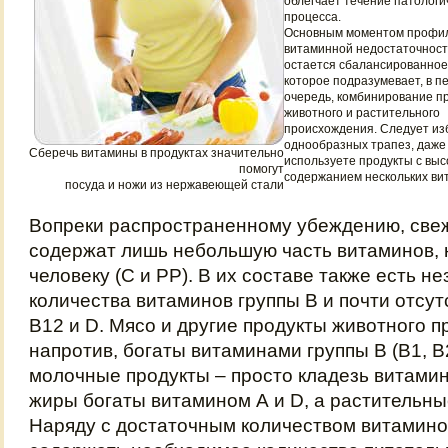
облегчает течение патологи
процесса.
Основным моментом профил
витаминной недостаточност
остается сбалансированное
которое подразумевает, в п
очередь, комбинирование п
животного и растительного
происхождения. Следует из
однообразных трапез, даже
Сберечь витамины в продуктах значительно
используете продукты с выс
помогут
содержанием нескольких ви
посуда и ножи из нержавеющей стали
Вопреки распространенному убеждению, све
содержат лишь небольшую часть витаминов,
человеку (С и РР). В их составе также есть н
количества витаминов группы В и почти отсу
В12 и D. Мясо и другие продукты животного 
напротив, богаты витаминами группы В (В1, В2
молочные продукты – просто кладезь витами
жиры богаты витамином А и D, а растительны
Наряду с достаточным количеством витамин