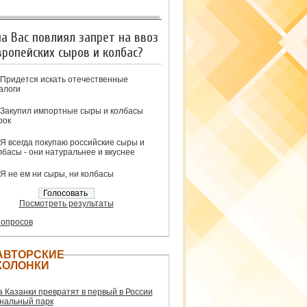
на Вас повлиял запрет на ввоз
вропейских сыров и колбас?
Придется искать отечественные
алоги
Закупил импортные сыры и колбасы
рок
Я всегда покупаю российские сыры и
лбасы - они натуральнее и вкуснее
Я не ем ни сыры, ни колбасы
Посмотреть результаты
 опросов
АВТОРСКИЕ
КОЛОНКИ
а Казанки превратят в первый в России
нальный парк