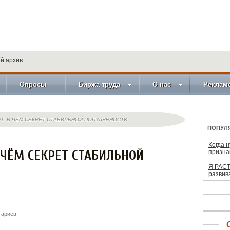
й архив
Опросы
Биржа труда
О нас
Реклам
Т: В ЧЁМ СЕКРЕТ СТАБИЛЬНОЙ ПОПУЛЯРНОСТИ
ПОПУЛ
Когда 
 ЧЁМ СЕКРЕТ СТАБИЛЬНОЙ
призна
Я РАСТ
развив
тариев