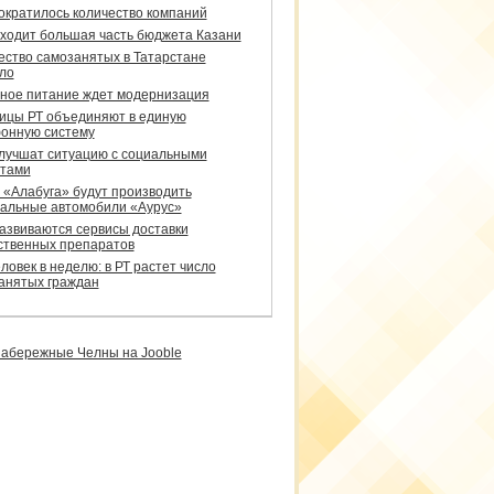
сократилось количество компаний
уходит большая часть бюджета Казани
ество самозанятых в Татарстане
ло
ное питание ждет модернизация
ицы РТ объединяют в единую
онную систему
улучшат ситуацию с социальными
тами
 «Алабуга» будут производить
альные автомобили «Аурус»
развиваются сервисы доставки
ственных препаратов
ловек в неделю: в РТ растет число
анятых граждан
абережные Челны на Jooble