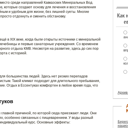
 место среди направлений Кавказских Минеральных Вод.
ов
, которые создают основу для лечения и восстановления
ойным и удобным для жизни, без лишней суеты. Многие
Как 
 просто отдохнуть и сменить обстановку.
е
ан
 ещё в XIX веке, когда были открыты источники с минеральной
 лечебницы и первые санаторные учреждения. Со временем
рного отдыха КМВ. Несмотря на развитие, здесь до сих пор
вп
орта с историей.
ко
для большинства людей. Здесь нет резких перепадов
чистым. Такой климат подходит для длительного пребывания,
ние. Отдых в Ессентуках комфортен в любое время года, что
Архив
туков
 главной причиной, по которой сюда приезжают люди. Они
х, особенно связанных с пищеварением. У воды разный
Берег
 индивидуальный курс. Основные эффекты:
нацио