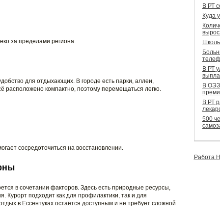
В РТ 
Куда 
Колич
вырос
еко за пределами региона.
Школь
Больн
телеф
В РТ 
выпла
удобство для отдыхающих. В городе есть парки, аллеи,
В ОЭЗ
сё расположено компактно, поэтому перемещаться легко.
преми
В РТ 
лекар
500 че
самоз
огает сосредоточиться на восстановлении.
Работа Н
рны
ется в сочетании факторов. Здесь есть природные ресурсы,
я. Курорт подходит как для профилактики, так и для
отдых в Ессентуках остаётся доступным и не требует сложной