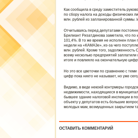
Как сообщила в среду заместитель руков
по сбору налога на доходы физических ли
млн. рублей из запланированной суммы. И
Отчитываясь перед депутатами постоянно
Брилиант Ризатдинова заметила, что по 
101,4%. В то же время не исполнен план 
недели на «КАМАЗе», из-за чего поступле
млн. рублей. Кроме того, задолженность 
всему несколько предприятий заплатили 
итоге и повлияло на окончательную цифр
Но это все цветочки по сравнению с теми
цифр пока никто не называет, но уже сего
Видимо, в виде некоей контрмеры городс
недвижимости, находящиеся в муниципал
бывшее здание налоговой инспекции в пос
объекту у депутатов есть большие вопро
молодых мам, возмущенных закрытием та
ОСТАВИТЬ КОММЕНТАРИЙ