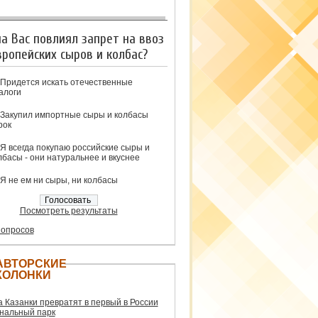
на Вас повлиял запрет на ввоз
вропейских сыров и колбас?
Придется искать отечественные
алоги
Закупил импортные сыры и колбасы
рок
Я всегда покупаю российские сыры и
лбасы - они натуральнее и вкуснее
Я не ем ни сыры, ни колбасы
Посмотреть результаты
 опросов
АВТОРСКИЕ
КОЛОНКИ
а Казанки превратят в первый в России
нальный парк