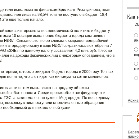
одителя исполкома по финансам Брилиант Ризатдинова, план
ц выполнен лишь на 98,5%, или не поступило в бюджет 18,4
Как 
 это еще только начало.
е
й комиссии горсовета по экономической политике и бюджету,
итогам 10 месяцев исполнение бюджета города составляет
ан
по НДФЛ. Связано это, по ее словам, с сокращением рабочей
ния в городскую казну в виде НДФЛ сократились в октябре на 7
ОАО «ЗЯБ» по данному налогу составляет 4,2 млн. руб. Плюс ко
вп
налог на доходы физических лиц с некоторым опозданием, что в
у.
ко
 потерями, которые ожидают бюджет города в 2009 году. Точных
дня понятно, что счет идет как минимум на сотни миллионов.
кие власти оптом выставляют на продажу объекты
ьной собственности. Среди прочих объектов фигурируют и
. ГЭС, а также молочная кухня в Медгородке. По последнему
Архив
сы, поскольку к ним поступили многочисленные обращения
к необходимой для них молочной кухни.
Берег
нацио