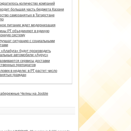
сократилось количество компаний
уходит большая часть бюджета Казани
ество самозанятых в Татарстане
ло
ное питание ждет модернизация
ицы РТ объединяют в единую
онную систему
улучшат ситуацию с социальными
тами
 «Алабуга» будут производить
альные автомобили «Аурус»
развиваются сервисы доставки
ственных препаратов
ловек в неделю: в РТ растет число
анятых граждан
абережные Челны на Jooble