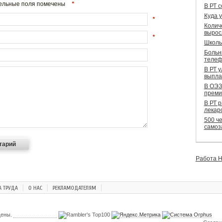
ательные поля помечены
*
В РТ 
Куда 
*
Колич
вырос
*
Школь
Больн
телеф
В РТ 
выпла
В ОЭЗ
преми
В РТ 
лекар
500 че
самоз
Работа Н
А ТРУДА
О НАС
РЕКЛАМОДАТЕЛЯМ
щены.