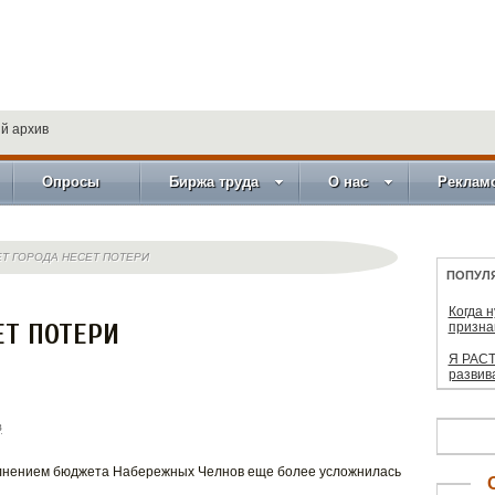
й архив
Опросы
Биржа труда
О нас
Реклам
Т ГОРОДА НЕСЕТ ПОТЕРИ
ПОПУЛ
Когда 
ЕТ ПОТЕРИ
призна
Я РАСТ
развив
в
олнением бюджета Набережных Челнов еще более усложнилась