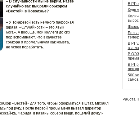
– В случайности мы не верим. Разве
В РТ 
случайно вас выбрали собкором
Куда 
«Вестей» в Поволжье?
Колич
вырос
– У Токаревой есть немного пафосная
Школь
фраза: «Случайности – это язык
бога». А вообще, мои коллеги до сих
Больн
пор вспоминают, что в качестве
телеф
собкора я промелькнула как комета,
В РТ 
не успев поработать.
выпла
В ОЭЗ
преми
В РТ 
лекар
500 че
самоз
Работа Н
 собкор «Вестей» для того, чтобы оформиться в штат. Михаил
ась под руку. После первой пробы меня вызвал директор
жай-ка, Фарида, в Казань, собери вещи, поцелуй дочку и