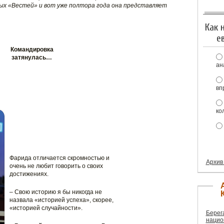
х «Вестей» и вот уже полтора года она представляет
Как 
е
Командировка
затянулась…
ан
вп
ко
Фарида отличается скромностью и
Архив
очень не любит говорить о своих
достижениях.
– Свою историю я бы никогда не
назвала «историей успеха», скорее,
«историей случайности».
Берег
нацио