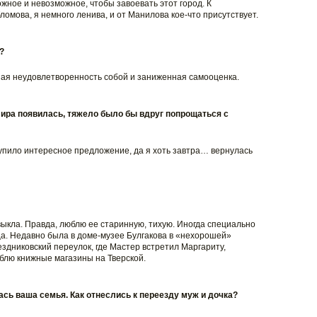
ное и невозможное, чтобы завоевать этот город. К
ломова, я немного ленива, и от Манилова кое-что присутствует.
?
ная неудовлетворенность собой и заниженная самооценка.
фира появилась, тяжело было бы вдруг попрощаться с
тупило интересное предложение, да я хоть завтра… вернулась
выкла. Правда, люблю ее старинную, тихую. Иногда специально
ца. Недавно была в доме-музее Булгакова в «нехорошей»
здниковский переулок, где Мастер встретил Маргариту,
лю книжные магазины на Тверской.
ась ваша семья. Как отнеслись к переезду муж и дочка?