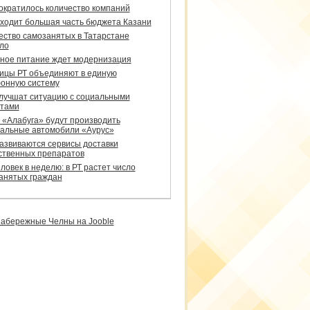
сократилось количество компаний
уходит большая часть бюджета Казани
ество самозанятых в Татарстане
ло
ное питание ждет модернизация
ицы РТ объединяют в единую
онную систему
улучшат ситуацию с социальными
тами
 «Алабуга» будут производить
альные автомобили «Аурус»
развиваются сервисы доставки
ственных препаратов
ловек в неделю: в РТ растет число
анятых граждан
абережные Челны на Jooble