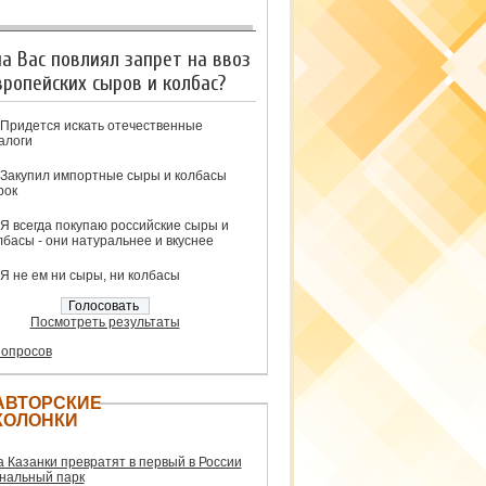
на Вас повлиял запрет на ввоз
вропейских сыров и колбас?
Придется искать отечественные
алоги
Закупил импортные сыры и колбасы
рок
Я всегда покупаю российские сыры и
лбасы - они натуральнее и вкуснее
Я не ем ни сыры, ни колбасы
Посмотреть результаты
 опросов
АВТОРСКИЕ
КОЛОНКИ
а Казанки превратят в первый в России
нальный парк