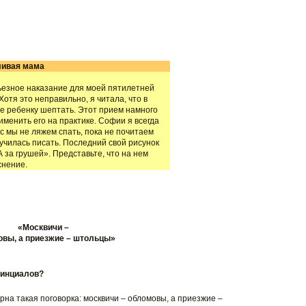
ивая мама
ьезное наказание для моей пятилетней
Хотя это неправильно, я читала, что в
чше ребенку шептать. Этот прием намного
именить его на практике. Софии я всегда
ас мы не ляжем спать, пока не почитаем
училась писать. Последний свой рисунок
 за грушей». Представьте, что на нем
снение.
«Москвичи –
вы, а приезжие – штольцы»
винциалов?
рна такая поговорка: москвичи – обломовы, а приезжие –