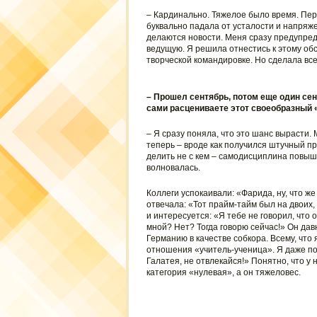
– Кардинально. Тяжелое было время. Пер
буквально падала от усталости и напряжен
делаются новости. Меня сразу предупреди
ведущую. Я решила отнестись к этому обс
творческой командировке. Но сделала все
– Прошел сентябрь, потом еще один сен
сами расцениваете этот своеобразный 
– Я сразу поняла, что это шанс вырасти.
теперь – вроде как получился штучный п
делить не с кем – самодисциплина повыш
волновалась.
Коллеги успокаивали: «Фарида, ну, что ж
отвечала: «Тот прайм-тайм был на двоих,
и интересуется: «Я тебе не говорил, что
мной? Нет? Тогда говорю сейчас!» Он дав
Германию в качестве собкора. Всему, что 
отношения «учитель-ученица». Я даже по
Галатея, не отвлекайся!» Понятно, что у
категория «нулевая», а он тяжеловес.