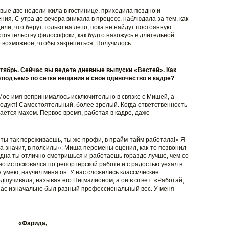
вые две недели жила в гостинице, приходила поздно и
ия. С утра до вечера вникала в процесс, наблюдала за тем, как
ли, что берут только на лето, пока не найдут постоянную
тоятельству философски, как будто нахожусь в длительной
 возможное, чтобы закрепиться. Получилось.
тябрь. Сейчас вы ведете дневные выпуски «Вестей». Как
«подъем» по сетке вещания и свое одиночество в кадре?
 Мое имя вопринималось исключительно в связке с Мишей, а
родукт! Самостоятельный, более зрелый. Когда ответственность
ается махом. Первое время, работая в кадре, даже
е ты так переживаешь, ты же профи, в прайм-тайм работала!» Я
 а значит, в полсилы». Миша перемены оценил, как-то позвонил
 одна ты отлично смотришься и работаешь гораздо лучше, чем со
но истосковался по репортерской работе и с радостью уехал в
я умею, научил меня он. У нас сложились классические
дшучивала, называя его Пигмалионом, а он в ответ: «Работай,
 нас изначально был разный профессиональный вес. У меня
«Фарида,