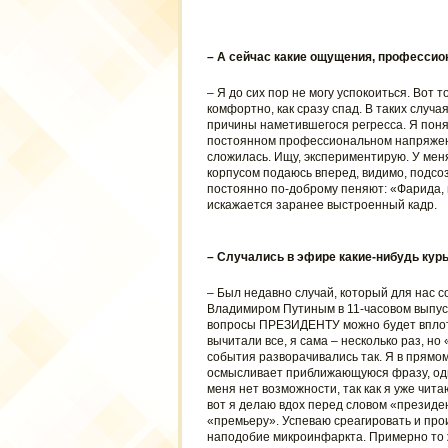
– А сейчас какие ощущения, професси
– Я до сих пор не могу успокоиться. Вот 
комфортно, как сразу спад. В таких случа
причины наметившегося регресса. Я понял
постоянном профессиональном напряжении
сложилась. Ищу, экспериментирую. У меня
корпусом подаюсь вперед, видимо, подсо
постоянно по-доброму пеняют: «Фарида, п
искажается заранее выстроенный кадр.
– Случались в эфире какие-нибудь ку
– Был недавно случай, который для нас с
Владимиром Путиным в 11-часовом выпуск
вопросы ПРЕЗИДЕНТУ можно будет вплот
вычитали все, я сама – несколько раз, н
события разворачивались так. Я в прямом
осмысливает приближающуюся фразу, одн
меня нет возможности, так как я уже чита
вот я делаю вдох перед словом «президе
«премьеру». Успеваю среагировать и прои
наподобие микроинфаркта. Примерно то ж