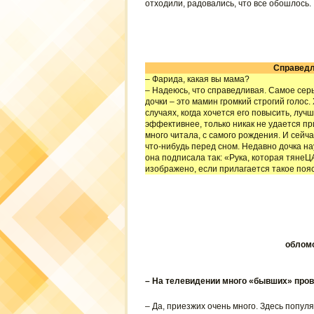
отходили, радовались, что все обошлось.
Справедл
– Фарида, какая вы мама?
– Надеюсь, что справедливая. Самое сер
дочки – это мамин громкий строгий голос. 
случаях, когда хочется его повысить, лу
эффективнее, только никак не удается пр
много читала, с самого рождения. И сейч
что-нибудь перед сном. Недавно дочка на
она подписала так: «Рука, которая тянеЦА
изображено, если прилагается такое поя
обломо
– На телевидении много «бывших» про
– Да, приезжих очень много. Здесь популя