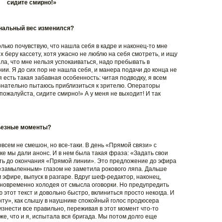
сидите смирно!»
ональный вес изменился?
только почувствую, что нашла себя в кадре и наконец-то мне
ях беру кассету, хотя ужасно не люблю на себя смотреть, и ищу
а, что мне нельзя успокаиваться, надо пребывать в
. Я до сих пор не нашла себя, и манера подачи до конца не
 есть такая забавная особенность: читая подводку, я всем
знательно пытаюсь приблизиться к зрителю. Операторы
ожалуйста, сидите смирно!» А у меня не выходит! И так
рьезные моменты?
овсем не смешон, но все-таки. В день «Прямой связи» с
е мы дали анонс. И в нем была такая фраза: «Задать свои
ь до окончания «Прямой линии». Это предложение до эфира
о «замыленным» глазом не заметила рокового ляпа. Дальше
 эфире, выпуск в разгаре. Вдруг шеф-редактор, наконец,
овременно холодея от смысла оговорки. Но предупредить
ю этот текст и довольно быстро, вклиниться просто некогда. И
нту», как слышу в наушнике спокойный голос продюсера
знести все правильно, переживая в этот момент что-то
е, что и я, испытала вся бригада. Мы потом долго еще