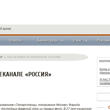
й архив
Опросы
Биржа труда
О нас
Реклам
И"
НАШ ЧЕЛОВЕК НА ТЕЛЕКАНАЛЕ «РОССИЯ»
ПОПУЛ
Когда 
ЕКАНАЛЕ «РОССИЯ»
призна
Я РАСТ
развив
 названием «Татарстанцы, покорившие Москву» Фарида
е достойных фамилий одно из первых мест. В 27 лет казанская