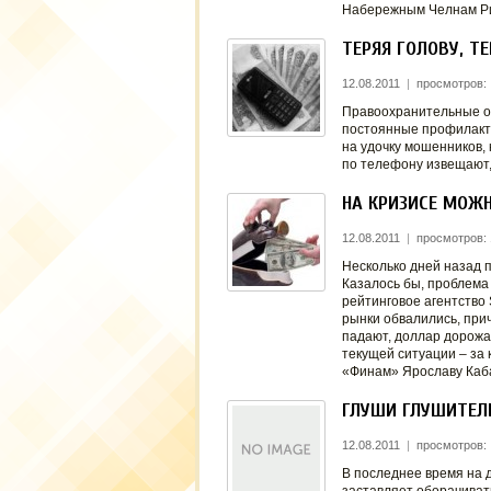
Набережным Челнам Ри
ТЕРЯЯ ГОЛОВУ, Т
12.08.2011
|
просмотров:
Правоохранительные ор
постоянные профилакт
на удочку мошенников,
по телефону извещают,
НА КРИЗИСЕ МОЖН
12.08.2011
|
просмотров: 
Несколько дней назад 
Казалось бы, проблема
рейтинговое агентство
рынки обвалились, прич
падают, доллар дорожае
текущей ситуации – за
«Финам» Ярославу Каба
ГЛУШИ ГЛУШИТЕЛ
12.08.2011
|
просмотров:
В последнее время на 