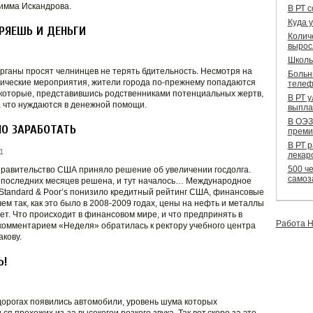
мма Искандрова.
В РТ 
Куда 
ЕРЯЕШЬ И ДЕНЬГИ
Колич
вырос
Школь
ганы просят челнинцев не терять бдительность. Несмотря на
Больн
ические мероприятия, жители города по-прежнему попадаются
телеф
 которые, представившись родственниками потенциальных жертв,
В РТ 
 что нуждаются в денежной помощи.
выпла
В ОЭЗ
О ЗАРАБОТАТЬ
преми
В РТ 
1
лекар
500 че
правительство США приняло решение об увеличении госдолга.
самоз
 последних месяцев решена, и тут началось… Международное
 Standard & Poor’s понизило кредитный рейтинг США, финансовые
ем так, как это было в 2008-2009 годах, цены на нефть и металлы
т. Что происходит в финансовом мире, и что предпринять в
Работа Н
 комментарием «Неделя» обратилась к ректору учебного центра
кову.
Ь!
дорогах появились автомобили, уровень шума которых