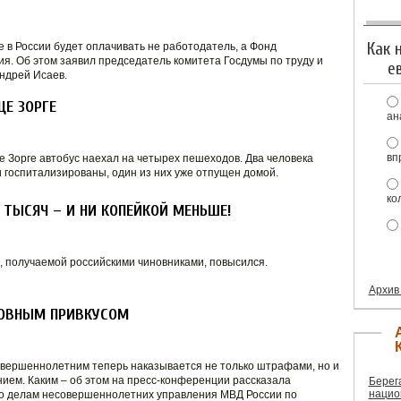
Как 
 в России будет оплачивать не работодатель, а Фонд
ия. Об этом заявил председатель комитета Госдумы по труду и
е
ндрей Исаев.
ЦЕ ЗОРГЕ
ан
вп
е Зорге автобус наехал на четырех пешеходов. Два человека
и госпитализированы, один из них уже отпущен домой.
ко
0 ТЫСЯЧ – И НИ КОПЕЙКОЙ МЕНЬШЕ!
, получаемой российскими чиновниками, повысился.
Архив
ЛОВНЫМ ПРИВКУСОМ
вершеннолетним теперь наказывается не только штрафами, но и
ием. Каким – об этом на пресс-конференции рассказала
Берег
нацио
о делам несовершеннолетних управления МВД России по