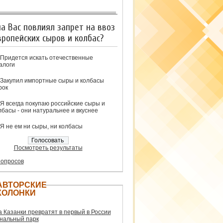
на Вас повлиял запрет на ввоз
вропейских сыров и колбас?
Придется искать отечественные
алоги
Закупил импортные сыры и колбасы
рок
Я всегда покупаю российские сыры и
лбасы - они натуральнее и вкуснее
Я не ем ни сыры, ни колбасы
Посмотреть результаты
 опросов
АВТОРСКИЕ
КОЛОНКИ
а Казанки превратят в первый в России
нальный парк