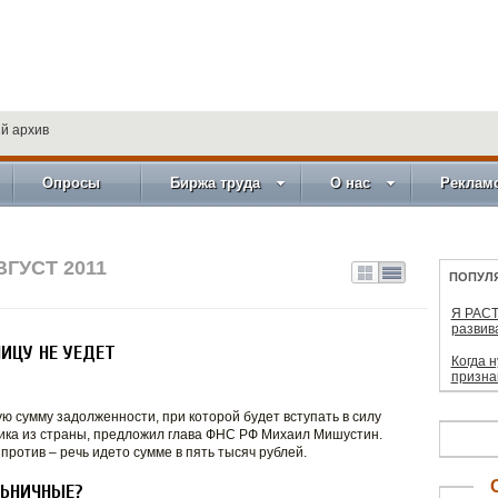
й архив
Опросы
Биржа труда
О нас
Реклам
ВГУСТ 2011
ПОПУЛ
Я РАСТ
развив
ИЦУ НЕ УЕДЕТ
Когда 
призна
ю сумму задолженности, при которой будет вступать в силу
ика из страны, предложил глава ФНС РФ Михаил Мишустин.
ротив – речь идето сумме в пять тысяч рублей.
ЛЬНИЧНЫЕ?