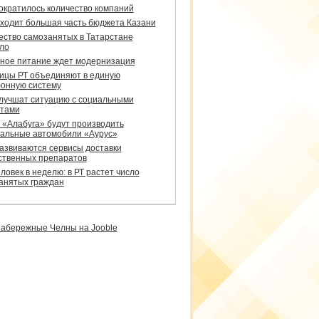
сократилось количество компаний
уходит большая часть бюджета Казани
ество самозанятых в Татарстане
ло
ное питание ждет модернизация
ицы РТ объединяют в единую
онную систему
улучшат ситуацию с социальными
тами
 «Алабуга» будут производить
альные автомобили «Аурус»
развиваются сервисы доставки
ственных препаратов
ловек в неделю: в РТ растет число
анятых граждан
абережные Челны на Jooble