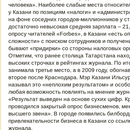
человека». Наиболее слабые места относител
у Казани по позициям «налоги» и «админист
на фоне соседних городов-миллионников у с
достаточно невысокая средняя зарплата – 21,
опросу читателей «Forbes», в Казани «есть 
сложности» с поиском сотрудников и получен
бывают «придирки» со стороны налоговых ор
Отметим, что ранее столица Татарстана нахо
высоких строчках в рейтингах журнала. По ит
занимала третье место, а в 2009 году, обогна
второе после Краснодара. Мэр Казани Ильсу
называл это «неплохим результатом» и особо
любая возможность повлиять на мнение журн
«Результат выведен на основе сухих цифр. Кр
проводился закрытый опрос бизнесменов, ме
высшего звена». В городе появились билборд
привлекательности бизнеса в Казани со ссыл
журнала.