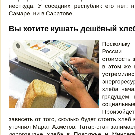
неоткуда. У соседних республик его нет: 
Самаре, ни в Саратове.
Вы хотите кушать дешёвый хле
Поскольк
России 
стоимость 
в этом же 
устремил
энергоресу
хлеба нача
грядущем 
социальны
Произойдет
зависеть от того, сколько будет стоить хлеб
уточнил Марат Ахметов. Татар-стан занимае
дороговизне хлеба в Поволжье и Минсель