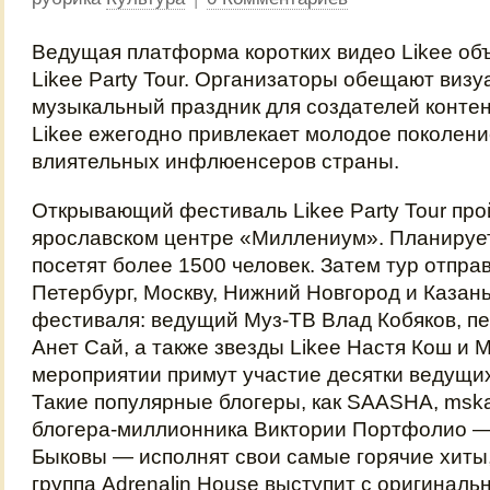
Ведущая платформа коротких видео Likee объ
Likee Party Tour. Организаторы обещают виз
музыкальный праздник для создателей конте
Likee ежегодно привлекает молодое поколени
влиятельных инфлюенсеров страны.
Открывающий фестиваль Likee Party Tour прой
ярославском центре «Миллениум». Планирует
посетят более 1500 человек. Затем тур отправ
Петербург, Москву, Нижний Новгород и Казан
фестиваля: ведущий Муз-ТВ Влад Кобяков, 
Анет Сай, а также звезды Likee Настя Кош и 
мероприятии примут участие десятки ведущих
Такие популярные блогеры, как SAASHA, msk
блогера-миллионника Виктории Портфолио —
Быковы — исполнят свои самые горячие хиты
группа Adrenalin House выступит с оригинал