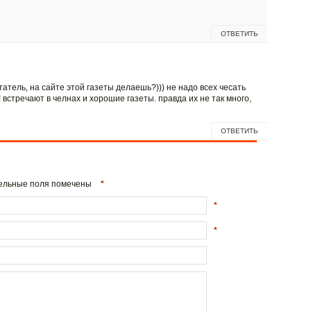
ОТВЕТИТЬ
итатель, на сайте этой газеты делаешь?))) не надо всех чесать
! встречают в челнах и хорошие газеты. правда их не так много,
ОТВЕТИТЬ
ательные поля помечены
*
*
*