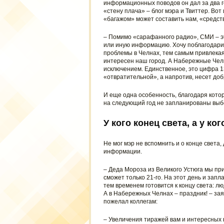
информационных поводов он дал за два г
«стену плача» – блог мэра и Твиттер. Вот
«багажом» может составить нам, «средст
– Помимо «сарафанного радио», СМИ – эт
или иную информацию. Хочу поблагодарить
проблемы в Челнах, тем самым привлекая
интересен наш город. А Набережные Челны
исключением. Единственное, это цифра 13
«отвратительной», а напротив, несет добр
И еще одна особенность, благодаря кото
на следующий год не запланированы выб
У кого конец света, а у ког
Не мог мэр не вспомнить и о конце света
информации.
– Деда Мороза из Великого Устюга мы при
сможет только 21-го. На этот день и запл
тем временем готовится к концу света: 
А в Набережных Челнах – праздник! – зая
пожелал коллегам:
– Увеличения тиражей вам и интересных н