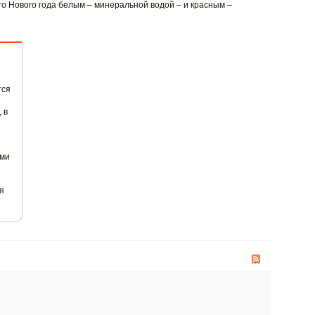
го Нового года белым – минеральной водой – и красным –
тся
 в
ами
я