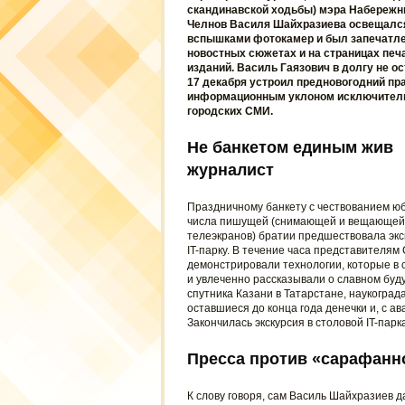
скандинавской ходьбы) мэра Набереж
Челнов Василя Шайхразиева освещалс
вспышками фотокамер и был запечатле
новостных сюжетах и на страницах печ
изданий. Василь Гаязович в долгу не ос
17 декабря устроил предновогодний пра
информационным уклоном исключител
городских СМИ.
Не банкетом единым жив
журналист
Праздничному банкету с чествованием ю
числа пишущей (снимающей и вещающей
телеэкранов) братии предшествовала экс
IT-парку. В течение часа представителя
демонстрировали технологии, которые в
и увлеченно рассказывали о славном бу
спутника Казани в Татарстане, наукоград
оставшиеся до конца года денечки и, с ав
Закончилась экскурсия в столовой IT-пар
Пресса против «сарафанн
К слову говоря, сам Василь Шайхразиев д