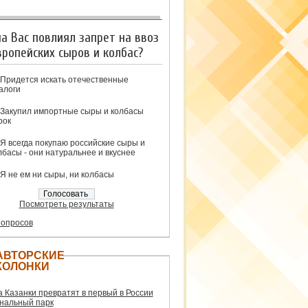
на Вас повлиял запрет на ввоз
вропейских сыров и колбас?
Придется искать отечественные
алоги
Закупил импортные сыры и колбасы
рок
Я всегда покупаю российские сыры и
лбасы - они натуральнее и вкуснее
Я не ем ни сыры, ни колбасы
Посмотреть результаты
 опросов
АВТОРСКИЕ
КОЛОНКИ
а Казанки превратят в первый в России
нальный парк