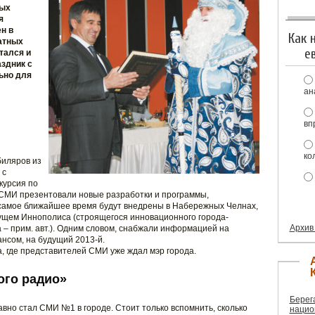
ных
я
н в
Как 
атных
е
тался и
здник с
ьно для
ан
вп
ко
биляров из
 с
курсия по
м СМИ презентовали новые разработки и программы,
 самое ближайшее время будут внедрены в Набережных Челнах,
дущем Иннополиса (строящегося инновационного города-
Архив
а – прим. авт.). Одним словом, снабжали информацией на
ансом, на будущий 2013-й.
ка, где представителей СМИ уже ждал мэр города.
ого радио»
Берег
авно стал СМИ №1 в городе. Стоит только вспомнить, сколько
нацио