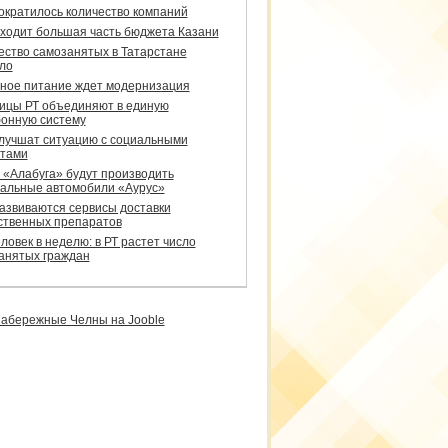
сократилось количество компаний
уходит большая часть бюджета Казани
ество самозанятых в Татарстане
ло
ное питание ждет модернизация
ицы РТ объединяют в единую
онную систему
улучшат ситуацию с социальными
тами
 «Алабуга» будут производить
альные автомобили «Аурус»
развиваются сервисы доставки
ственных препаратов
ловек в неделю: в РТ растет число
анятых граждан
абережные Челны на Jooble