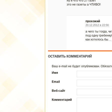
ну и что что 27 газет
это не газеты а ЧТИВО!
прохожий
20.12.2012 в 22:56
а чего ты тогда, ч
под одну гребенку
как хотелось бы…
ОСТАВИТЬ КОММЕНТАРИЙ
Ваш e-mail не будет опубликован. Обяз
Имя
Email
Веб-сайт
Комментарий