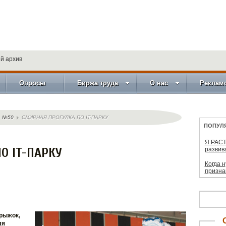
й архив
Опросы
Биржа труда
О нас
Реклам
№50
СМИРНАЯ ПРОГУЛКА ПО IT-ПАРКУ
ПОПУЛ
Я РАСТ
О IT-ПАРКУ
развив
Когда 
призна
прыжок,
ля