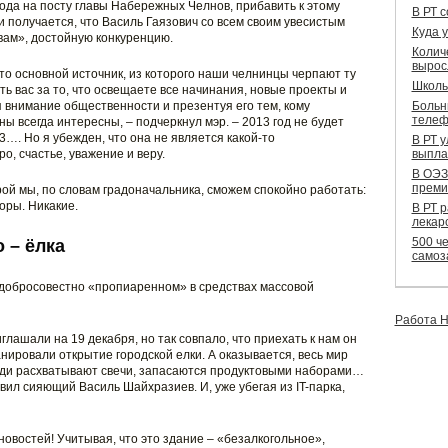
ода на посту главы Набережных Челнов, прибавить к этому
В РТ 
 и получается, что Василь Гаязович со всем своим увесистым
Куда 
вам», достойную конкуренцию.
Колич
вырос
о основной источник, из которого наши челнинцы черпают ту
Школь
 вас за то, что освещаете все начинания, новые проекты и
 внимание общественности и презентуя его тем, кому
Больн
телеф
 всегда интересны, – подчеркнул мэр. – 2013 год не будет
…. Но я убежден, что она не является какой-то
В РТ 
о, счастье, уважение и веру.
выпла
В ОЭЗ
преми
рой мы, по словам градоначальника, сможем спокойно работать:
оры. Никакие.
В РТ 
лекар
500 че
о – ёлка
самоз
, добросовестно «пропиаренном» в средствах массовой
Работа Н
глашали на 19 декабря, но так совпало, что приехать к нам он
анировали открытие городской елки. А оказывается, весь мир
люди расхватывают свечи, запасаются продуктовыми наборами…
вил сияющий Василь Шайхразиев. И, уже убегая из IT-парка,
овостей! Учитывая, что это здание – «безалкогольное»,