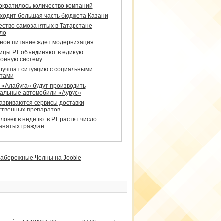
сократилось количество компаний
уходит большая часть бюджета Казани
ество самозанятых в Татарстане
ло
ное питание ждет модернизация
ицы РТ объединяют в единую
онную систему
улучшат ситуацию с социальными
тами
 «Алабуга» будут производить
альные автомобили «Аурус»
развиваются сервисы доставки
ственных препаратов
ловек в неделю: в РТ растет число
анятых граждан
абережные Челны на Jooble