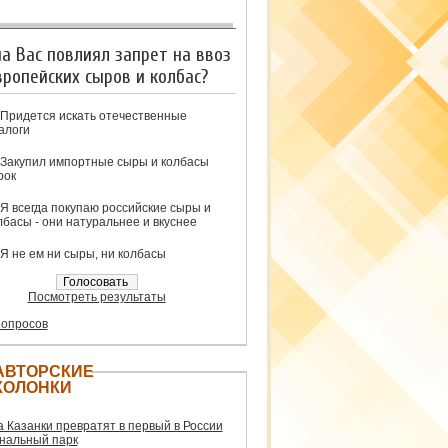
на Вас повлиял запрет на ввоз
вропейских сыров и колбас?
Придется искать отечественные
алоги
Закупил импортные сыры и колбасы
рок
Я всегда покупаю российские сыры и
лбасы - они натуральнее и вкуснее
Я не ем ни сыры, ни колбасы
Посмотреть результаты
 опросов
АВТОРСКИЕ
КОЛОНКИ
а Казанки превратят в первый в России
нальный парк