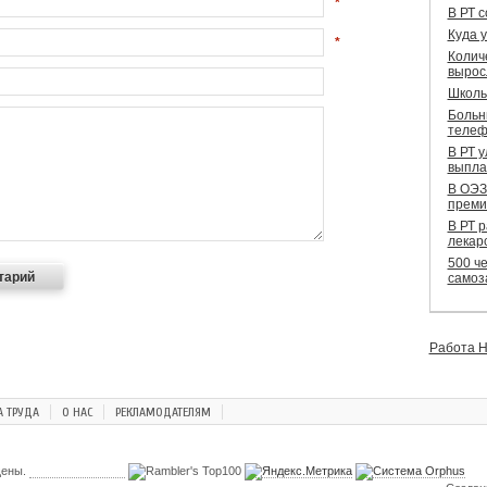
*
В РТ 
Куда 
*
Колич
вырос
Школь
Больн
телеф
В РТ 
выпла
В ОЭЗ
преми
В РТ 
лекар
500 че
самоз
Работа Н
А ТРУДА
О НАС
РЕКЛАМОДАТЕЛЯМ
щены.