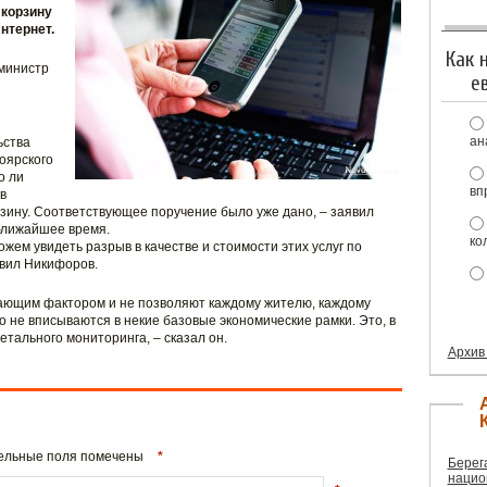
 корзину
нтернет.
Как 
министр
е
ан
ьства
оярского
о ли
вп
в
зину. Соответствующее поручение было уже дано, – заявил
 ближайшее время.
ко
ожем увидеть разрыв в качестве и стоимости этих услуг по
авил Никифоров.
ающим фактором и не позволяют каждому жителю, каждому
то не вписываются в некие базовые экономические рамки. Это, в
етального мониторинга, – сказал он.
Архив
ательные поля помечены
*
Берег
нацио