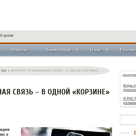
й архив
Опросы
Биржа труда
О нас
Реклам
№6
ИНТЕРНЕТ И МОБИЛЬНАЯ СВЯЗЬ – В ОДНОЙ «КОРЗИНЕ»
ПОПУЛ
Когда 
АЯ СВЯЗЬ – В ОДНОЙ «КОРЗИНЕ»
призна
Я РАСТ
развив
ведев
ос о