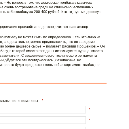
 – Но вопрос в том, что докторская колбаса в кавычках
она очень востребована среди не слишком обеспеченных
ить себе колбасу за 200-400 рублей. Кто-то, пусть и дешевую
дорожания произойти не должно, считает наш эксперт.
ю колбасу не может быть по определению. Если кто-либо из
я, следовательно, можно предположить, что он заведомо
во более дешевое сырье, – полагает Василий Прощенков. – Он
басу, в которой вместо говядины используется курица, вместо
 заменители. С введением нового технического регламента
и, уйдут все эти псевдоколбасы, безопасные, но
м просто будет предложен меньший ассортимент колбас, но
ательные поля помечены
*
*
*