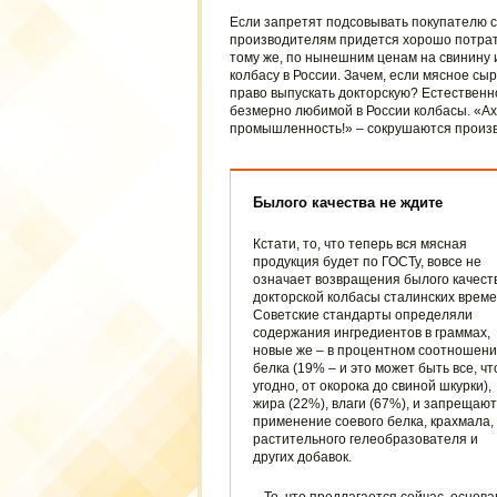
Если запретят подсовывать покупателю с
производителям придется хорошо потратит
тому же, по нынешним ценам на свинину 
колбасу в России. Зачем, если мясное сы
право выпускать докторскую? Естественн
безмерно любимой в России колбасы. «Ах
промышленность!» – сокрушаются произв
Былого качества не ждите
Кстати, то, что теперь вся мясная
продукция будет по ГОСТу, вовсе не
означает возвращения былого качест
докторской колбасы сталинских време
Советские стандарты определяли
содержания ингредиентов в граммах,
новые же – в процентном соотношен
белка (19% – и это может быть все, чт
угодно, от окорока до свиной шкурки),
жира (22%), влаги (67%), и запрещают
применение соевого белка, крахмала,
растительного гелеобразователя и
других добавок.