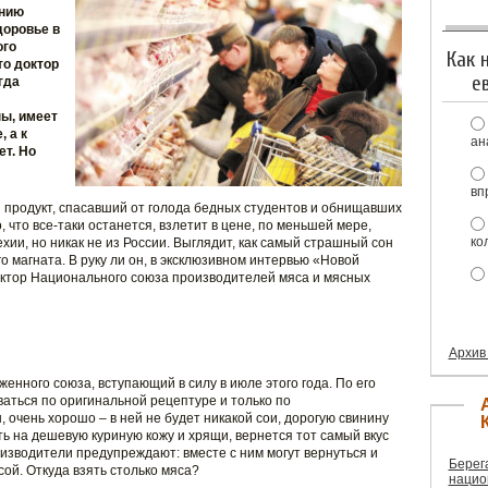
анию
доровье в
ого
Как 
то доктор
е
гда
ы, имеет
 а к
ан
т. Но
вп
 продукт, спасавший от голода бедных студентов и обнищавших
, что все-таки останется, взлетит в цене, по меньшей мере,
ко
хии, но никак не из России. Выглядит, как самый страшный сон
о магната. В руку ли он, в эксклюзивном интервью «Новой
ктор Национального союза производителей мяса и мясных
Архив
енного союза, вступающий в силу в июле этого года. По его
ваться по оригинальной рецептуре и только по
, очень хорошо – в ней не будет никакой сои, дорогую свинину
ь на дешевую куриную кожу и хрящи, вернется тот самый вкус
изводители предупреждают: вместе с ним могут вернуться и
Берег
ой. Откуда взять столько мяса?
нацио