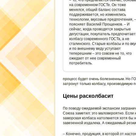
– То, что предлагается сейчас, основа
на современном ГОСТе. Он тоже
менялся, общий баланс состава
поддерживается, но изменялись
технологии, вкусовые предпочтения, 
поясняет Василий Прощенков. – И
сейчас, когда проводятся закрытые
дегустации, покупатель предпочитает
колбасу современного ГОСТа, а не
сталинского. Старые колбасы и по вкус
и по внешнему виду уступают
теперешним – это совсем не то, что
ожидает от нее современный
потребитель.
процесс будет очень болезненным. Но ГОС
затронут только колбасу, производимую п
Цены расколбасит
По поводу ожидаемой экспансии заграни
Союза заметил: это маловероятно. Если 
заморская колбаса натолкнется хотя бы 
завезенной издалека. А ожидаемый резкий
– Конечно, продукция, в которой от наст