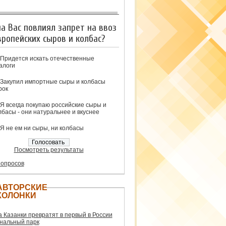
на Вас повлиял запрет на ввоз
вропейских сыров и колбас?
Придется искать отечественные
алоги
Закупил импортные сыры и колбасы
рок
Я всегда покупаю российские сыры и
лбасы - они натуральнее и вкуснее
Я не ем ни сыры, ни колбасы
Посмотреть результаты
 опросов
АВТОРСКИЕ
КОЛОНКИ
а Казанки превратят в первый в России
нальный парк