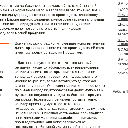
В РТ 
уррогатную колбасу вместо нормальной, то волей-неволей
Куда 
ься на нормальное мясо, а заплатим за это, конечно, мы. К
и говядину пропадет всякая охота производить качественную
Колич
вырос
рье в Европе намного дешевле, а некоторые страны заполучили
о, они очень обрадуются возможности покрыть дефицит
Школь
, сколько денег потеряет отечественная пищевая
Больн
одители мясной продукции.
телеф
В РТ 
Все не так уж и страшно, успокаивает исполнительный
выпла
директор Национального союза производителей мяса
В ОЭЗ
и мясных продуктов Василий Прощенков.
преми
В РТ 
– Для начала нужно отметить, что технический
лекар
регламент касается абсолютно всех наименований
500 че
ва
колбас и сосисок, на которые имеется ГОСТ, а не
самоз
н.
только докторской, – говорит он. – Шума так много
именно вокруг нее, только потому, что докторская –
самая популярная. Она всегда занимала первое место
ии
по объемам продаж, второе-третье делят молочная и
Работа Н
о
русская, но покупают эти виды колбас в полтора-два
раза реже. Технический регламент оставит только
колбасу, производимую в соответствии с
государственным стандартом, а таковой у нас ну никак
не больше 30%. Основная часть колбас производится
по техническим условиям, разработанным самими
производителями, они могут отличаться от
госстандарта в большей или меньшей степени, но в