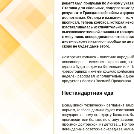
рецепт был придуман по личному указ
Сталина для «больных, подорвавших з
результате Гражданской войны и царск
деспотизма». Отсюда и название – то, ч
прописал. Теперь колбаса, которая неко
изготавливалась исключительно из
высококачественной свинины и говядин
к мясу лишь опосредованное отношение,
диетическому питанию – вообще не имее
скоро не будет даже этого.
Докторская колбаса – поистине народный
пенсионеров, – исчезнет с прилавков, а то
вдвое и будет родом из Финляндии или Че
чревоугодника и жуткий кошмар колбасног
неделе» рассказал исполнительный дире
продуктов (Москва) Василий Прощенков.
Нестандартная еда
Всему виной технический регламент Тамож
нормам, колбаса должна будет изготавли
государственному стандарту. Казалось бы
производители больше не станут заменят
любимой докторской, из детства… Но про
легендарные советские очереди за колбас