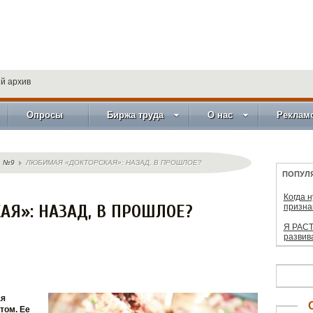
й архив
Опросы
Биржа труда
О нас
Реклам
№9
ЛЮБИМАЯ «ДОКТОРСКАЯ»: НАЗАД, В ПРОШЛОЕ?
ПОПУЛ
Когда 
Я»: НАЗАД, В ПРОШЛОЕ?
призна
Я РАСТ
развив
ая
том. Ее