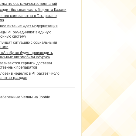
сократилось количество компаний
уходит большая часть бюджета Казани
ество самозанятых в Татарстане
ло
ное питание ждет модернизация
ицы РТ объединяют в единую
онную систему
улучшат ситуацию с социальными
тами
 «Алабуга» будут производить
альные автомобили «Аурус»
развиваются сервисы доставки
ственных препаратов
ловек в неделю: в РТ растет число
анятых граждан
абережные Челны на Jooble