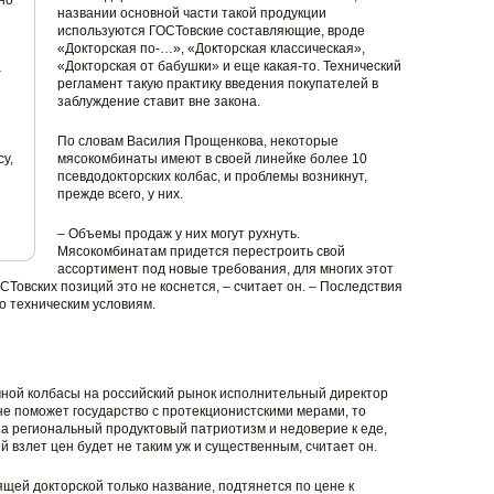
но
названии основной части такой продукции
используются ГОСТовские составляющие, вроде
«Докторская по-…», «Докторская классическая»,
«Докторская от бабушки» и еще какая-то. Технический
–
регламент такую практику введения покупателей в
заблуждение ставит вне закона.
По словам Василия Прощенкова, некоторые
у,
мясокомбинаты имеют в своей линейке более 10
псевдодокторских колбас, и проблемы возникнут,
прежде всего, у них.
– Объемы продаж у них могут рухнуть.
Мясокомбинатам придется перестроить свой
ассортимент под новые требования, для многих этот
Товских позиций это не коснется, – считает он. – Последствия
о техническим условиям.
чной колбасы на российский рынок исполнительный директор
не поможет государство с протекционистскими мерами, то
на региональный продуктовый патриотизм и недоверие к еде,
 взлет цен будет не таким уж и существенным, считает он.
оящей докторской только название, подтянется по цене к