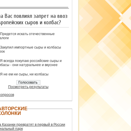
на Вас повлиял запрет на ввоз
вропейских сыров и колбас?
Придется искать отечественные
алоги
Закупил импортные сыры и колбасы
рок
Я всегда покупаю российские сыры и
лбасы - они натуральнее и вкуснее
Я не ем ни сыры, ни колбасы
Посмотреть результаты
 опросов
АВТОРСКИЕ
КОЛОНКИ
а Казанки превратят в первый в России
нальный парк