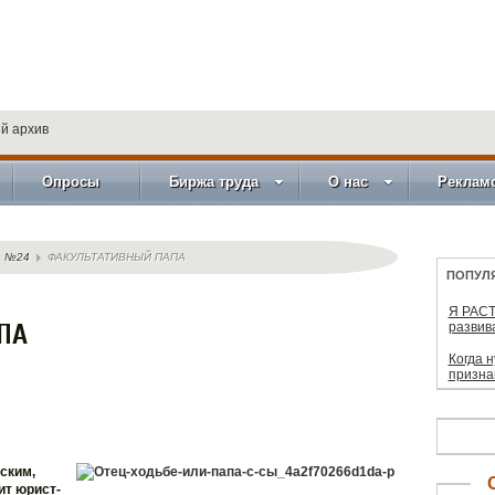
й архив
Опросы
Биржа труда
О нас
Реклам
№24
ФАКУЛЬТАТИВНЫЙ ПАПА
ПОПУЛ
Я РАСТ
ПА
развив
Когда 
призна
ским,
ит юрист-