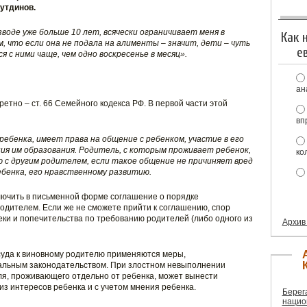
утдинов.
зводе уже больше 10 лет, всячески ограничивает меня в
Как 
 что если она не подала на алименты – значит, дети – чуть
е
ся с ними чаще, чем одно воскресенье в месяц».
ан
ретно – ст. 66 Семейного кодекса РФ. В первой части этой
вп
ебенка, имеет права на общение с ребенком, участие в его
ия им образования. Родитель, с которым проживает ребенок,
ко
 с другим родителем, если такое общение не причиняет вред
ебенка, его нравственному развитию.
ключить в письменной форме соглашение о порядке
одителем. Если же не сможете прийти к соглашению, спор
еки и попечительства по требованию родителей (либо одного из
Архив
суда к виновному родителю применяются меры,
альным законодательством. При злостном невыполнении
я, проживающего отдельно от ребенка, может вынести
из интересов ребенка и с учетом мнения ребенка.
Берег
нацио