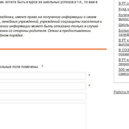
, хотите быть в курсе их школьных успехов и т.п., то вам в
В РТ 
Куда 
Колич
ребенка, имеет право на получение информации о своем
вырос
, лечебных учреждений, учреждений соцзащиты населения и
Школь
лении информации может быть отказано только в случае
Больн
ебенка со стороны родителя. Отказ в предоставлении
телеф
бном порядке.
В РТ 
выпла
В ОЭЗ
преми
В РТ 
лекар
ательные поля помечены
*
500 че
самоз
*
*
Работа Н