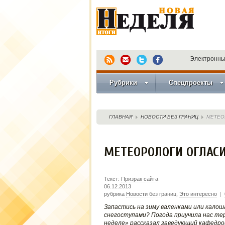
Электронны
Рубрики
Спецпроекты
ГЛАВНАЯ
НОВОСТИ БЕЗ ГРАНИЦ
МЕТЕО
МЕТЕОРОЛОГИ ОГЛАСИ
Текст:
Призрак сайта
06.12.2013
рубрика
Новости без границ
,
Это интересно
|
Запастись на зиму валенками или кало
снегоступами? Погода приучила нас тер
неделе» рассказал заведующий кафедро