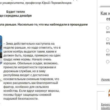
го университета, профессор Юрий Переведенцев.
Будет тепло
Как 
до середины декабря
е
ишла раньше. Насколько то, что мы наблюдали в прошедшем
ан
вп
– Зима действительно наступила на
неделю раньше, но надо отметить, что в
целом ноябрь выдался таким, каким и
ко
должен быть, правда, примерно на один
градус ниже нормы. Начало очень
хорошее. Обильные осадки, возможно,
принесли неприятности горожанам и
дорожным службам, но в зиму
республика входит с достаточно
основательным снежным покровом, что
Архив
нужно расценивать как благоприятный
фактор, особенно для сельского
хозяйства. Если вдруг нагрянут морозы,
посевы будут защищены снежной
подушкой безопасности.
Берег
нацио