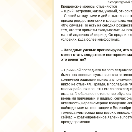
Температурный фо
Крещенские морозы отменяются
– Юрий Петрович, как вы, ученый, относ
– Связей между ними и дей-ствительност
приход рождествен-ских и крещенских мор
40% случаев. То есть на сегодня рождест
тем, что эти приметы складывались много
малый ледниковый период. Он продлился 
условиях, куда более комфортных.
– Западные ученые прогнозируют, что в
может стать следствием повторения ма
это вероятно?
– Причиной последнего малого ледниковог
была повышенная вулканическая активнос
солнечной радиации привела к понижени
никто не отменял. Правда, в последние 
многих районах планеты стало прохладнее
океана. Глобальное потепление обусловл
венными причинами, и видимо, сейчас он
активность, неравномерное вращение Зем
наблюдениям метеостанции в Великобрита
температуры всегда шла вверх с определ
сейчас, – кратковременное явление, поэ
преждевременно.