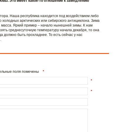
овы. Это имеет какое-то отношение к замедлению
актора. Наша республика находится под воздействием либо
о холодных арктических или сибирского антициклона. Зима
я масса. Яркий пример – начало нынешней зимы. К нам
взять среднесуточную температуру начала декабря, то она
да должно быть прохладнее. То есть сейчас у нас
.
ательные поля помечены
*
*
*