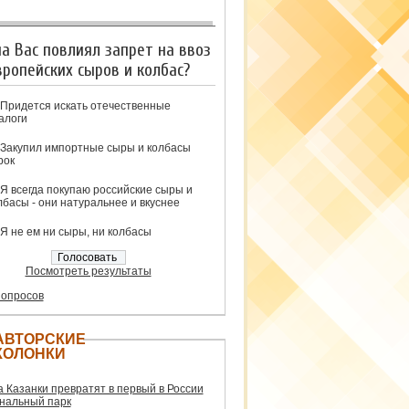
на Вас повлиял запрет на ввоз
вропейских сыров и колбас?
Придется искать отечественные
алоги
Закупил импортные сыры и колбасы
рок
Я всегда покупаю российские сыры и
лбасы - они натуральнее и вкуснее
Я не ем ни сыры, ни колбасы
Посмотреть результаты
 опросов
АВТОРСКИЕ
КОЛОНКИ
а Казанки превратят в первый в России
нальный парк