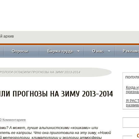
й архив
Опросы
Биржа труда
О нас
Реклам
РОЛОГИ ОГЛАСИЛИ ПРОГНОЗЫ НА ЗИМУ 2013-2014
ПОПУЛ
Когда 
ЛИ ПРОГНОЗЫ НА ЗИМУ 2013-2014
призна
Я РАСТ
развив
0 Комментариев
шами? А может, лучше альпинистскими «кошками» или
петь ее капризы. Что она приготовила на эту зиму, «Новой
й метеорологии, климатологии и экологии атмосферы