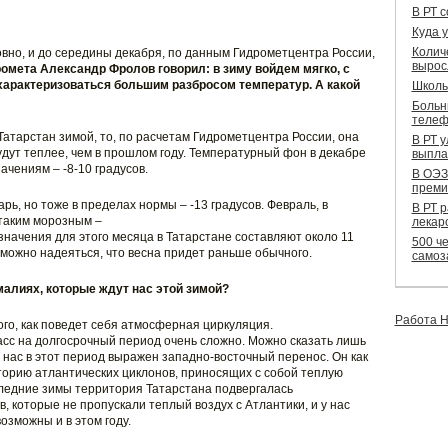
В РТ 
Куда 
Колич
вно, и до середины декабря, по данным Гидрометцентра России,
вырос
омета Александр Фролов говорил: в зиму войдем мягко, с
 характеризоваться большим разбросом температур. А какой
Школь
Больн
телеф
 Татарстан зимой, то, по расчетам Гидрометцентра России, она
В РТ 
удут теплее, чем в прошлом году. Температурный фон в декабре
выпла
ачениям – -8-10 градусов.
В ОЭЗ
преми
рь, но тоже в пределах нормы – -13 градусов. Февраль, в
В РТ 
 таким морозным –
лекар
значения для этого месяца в Татарстане составляют около 11
500 че
 можно надеяться, что весна придет раньше обычного.
самоз
малиях, которые ждут нас этой зимой?
Работа Н
того, как поведет себя атмосферная циркуляция.
сс на долгосрочный период очень сложно. Можно сказать лишь
у нас в этот период выражен западно-восточный перенос. Он как
торию атлантических циклонов, приносящих с собой теплую
оследние зимы территория Татарстана подвергалась
 которые не пропускали теплый воздух с Атлантики, и у нас
озможны и в этом году.