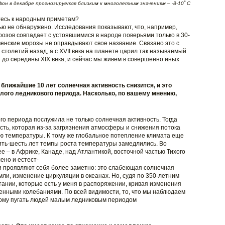
н в декабре прогнозируется близким к многолетним значениям – -8-10˚ C
итесь к народным приметам?
ью не обнаружено. Исследования показывают, что, например,
озов совпадает с устоявшимися в народе поверьями только в 30-
венские морозы не оправдывают свое название. Связано это с
 столетий назад, а с XVII века на планете царил так называемый
до середины XIX века, и сейчас мы живем в совершенно иных
 ближайшие 10 лет солнечная активность снизится, и это
лого ледникового периода. Насколько, по вашему мнению,
о периода послужила не только солнечная активность. Тогда
ть, которая из-за загрязнения атмосферы и снижения потока
ю температуры. К тому же глобальное потепление климата еще
пять-шесть лет темпы роста температуры замедлились. Во
 – в Африке, Канаде, над Атлантикой, восточной частью Тихого
ено и естест-
и проявляют себя более заметно: это слабеющая солнечная
ли, изменение циркуляции в океанах. Но, судя по 350-летним
нии, которые есть у меня в распоряжении, кривая изменения
енными колебаниями. По всей видимости, то, что мы наблюдаем
тому пугать людей малым ледниковым периодом