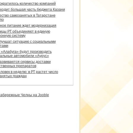
сократилось количество компаний
уходит большая часть бюджета Казани
ество самозанятых в Татарстане
ло
ное питание ждет модернизация
ицы РТ объединяют в единую
онную систему
улучшат ситуацию с социальными
тами
 «Алабуга» будут производить
альные автомобили «Аурус»
развиваются сервисы доставки
ственных препаратов
ловек в неделю: в РТ растет число
анятых граждан
абережные Челны на Jooble