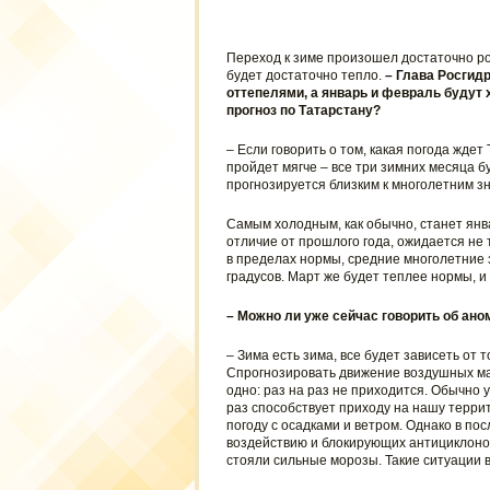
Переход к зиме произошел достаточно ро
будет достаточно тепло.
– Глава Росгидр
оттепелями, а январь и февраль будут
прогноз по Татарстану?
– Если говорить о том, какая погода ждет
пройдет мягче – все три зимних месяца б
прогнозируется близким к многолетним зн
Самым холодным, как обычно, станет янва
отличие от прошлого года, ожидается не
в пределах нормы, средние многолетние 
градусов. Март же будет теплее нормы, и
– Можно ли уже сейчас говорить об ано
– Зима есть зима, все будет зависеть от 
Спрогнозировать движение воздушных ма
одно: раз на раз не приходится. Обычно 
раз способствует приходу на нашу терри
погоду с осадками и ветром. Однако в п
воздействию и блокирующих антициклонов,
стояли сильные морозы. Такие ситуации в