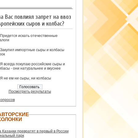
на Вас повлиял запрет на ввоз
вропейских сыров и колбас?
Придется искать отечественные
алоги
Закупил импортные сыры и колбасы
рок
Я всегда покупаю российские сыры и
лбасы - они натуральнее и вкуснее
Я не ем ни сыры, ни колбасы
Посмотреть результаты
 опросов
АВТОРСКИЕ
КОЛОНКИ
а Казанки превратят в первый в России
нальный парк