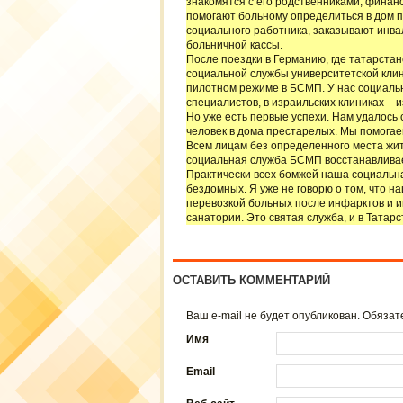
знакомятся с его родственниками, финан
помогают больному определиться в дом 
социального работника, заказывают инва
больничной кассы.
После поездки в Германию, где татарстан
социальной службы университетской клин
пилотном режиме в БСМП. У нас социальн
специалистов, в израильских клиниках – и
Но уже есть первые успехи. Нам удалось 
человек в дома престарелых. Мы помога
Всем лицам без определенного места жит
социальная служба БСМП восстанавливае
Практически всех бомжей наша социальн
бездомных. Я уже не говорю о том, что 
перевозкой больных после инфарктов и ин
санатории. Это святая служба, и в Татарс
ОСТАВИТЬ КОММЕНТАРИЙ
Ваш e-mail не будет опубликован. Обяз
Имя
Email