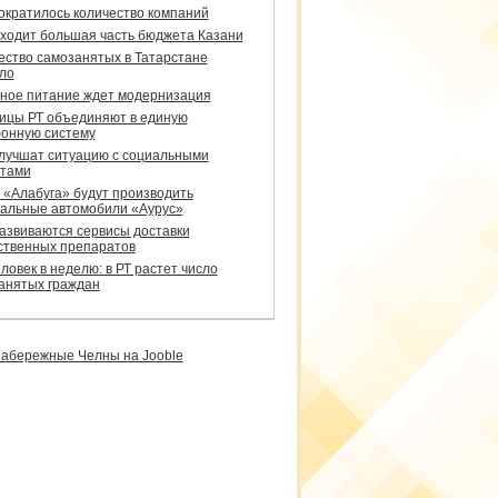
сократилось количество компаний
уходит большая часть бюджета Казани
ество самозанятых в Татарстане
ло
ное питание ждет модернизация
ицы РТ объединяют в единую
онную систему
улучшат ситуацию с социальными
тами
 «Алабуга» будут производить
альные автомобили «Аурус»
развиваются сервисы доставки
ственных препаратов
ловек в неделю: в РТ растет число
анятых граждан
абережные Челны на Jooble