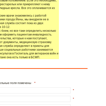
совым положением. Если это необходимо,
престарелых или прикрепляют к нему
лидные кресла. Все это оплачивается из
ские врачи знакомились с работой
ики города Йены, мы внедрили ее в
ая служба состоит пока из двух
з 10-12.
с боем, но все-таки определить несколько
ем оформить пациентам инвалидность.
ельства, которые к нам поступают,
т документы, медицинскую страховку.
ая служба определяет в приюты для
наши социальные работники занимаются
сультов в Госпиталь для ветеранов войн и
тане она есть только в БСМП.
ательные поля помечены
*
*
*