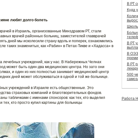
В РТ 
Куда 
Колич
ияне любят долго болеть
вырос
Школь
 врачей в Израиль, организованные Минздравом РТ, стали
Больн
лавных врачей районных больниц, заместителей главврачей
телеф
ять дней мы исколесили страну вдоль и поперек, ознакомились
В РТ 
сле таких знаменитых, как «Рабин» в Петах-Тикве и «Хадасса» в
выпла
В ОЭЗ
преми
ва лечебных учреждений, как у нас. В Набережных Челнах
В РТ 
город может быть один-два медицинских центра. Но зато они
лекар
олмах, и один из них полностью занимает медицинский центр
500 че
едних дней может обслуживаться в одной и той же больнице.
самоз
бных учреждений в Израиле есть общественные. Это
едства страховых компаний и благотворительных фондов.
ны табличками с именами спонсоров: как тех, кто выделил
Работа Н
 и тех, кто просто купил картины для больницы