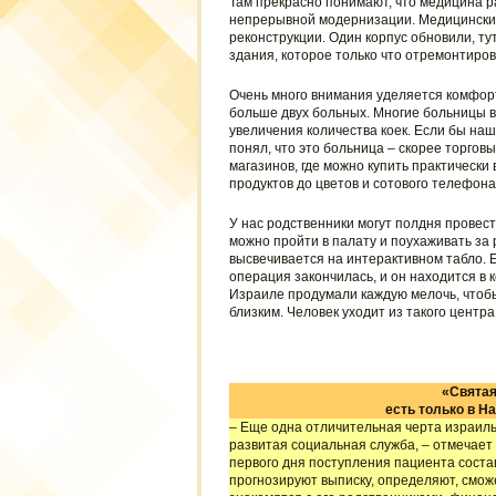
Там прекрасно понимают, что медицина р
непрерывной модернизации. Медицинские
реконструкции. Один корпус обновили, ту
здания, которое только что отремонтиров
Очень много внимания уделяется комфорту
больше двух больных. Многие больницы 
увеличения количества коек. Если бы наш
понял, что это больница – скорее торго
магазинов, где можно купить практически 
продуктов до цветов и сотового телефона.
У нас родственники могут полдня провест
можно пройти в палату и поухаживать за 
высвечивается на интерактивном табло. Е
операция закончилась, и он находится в 
Израиле продумали каждую мелочь, чтобы
близким. Человек уходит из такого цент
«Святая
есть только в 
– Еще одна отличительная черта израиль
развитая социальная служба, – отмечает 
первого дня поступления пациента соста
прогнозируют выписку, определяют, сможе