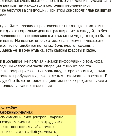
азвивается очень быстро, а лечебные учреждения нуждаются в
 центры там находятся в состоянии перманентной
т же берутся за следующий. При этом уже строят план развития
али.
. Сейчас в Израиле практически нет палат, где лежало бы
вкладывают огромные деньги в расширение площадей, но без
 человек впервые оказался в израильском медцентре, он бы не
вый центр. На первых-вторых этажах расположено множество
все, что понадобится не только больному: от одежды и
 Здесь же, в зоне отдыха, есть салоны красоты и кафе.
и в больнице, не получая никакой информации о том, когда
родным человеком после операции. У них же все это
сли номер, присвоенный больному, загорелся синим, значит,
комнате пробуждения, ярко-зеленым – его можно навестить. В
 удобно было не только пациентам, но и их родственникам и
ра полностью удовлетворенным.
 служба»
Набережных Челнах
ских медицинских центров – хорошо
Резеда Каримова. – Ее сотрудники с
вляют его социальный анамнез,
т ли он сам за собой ухаживать,