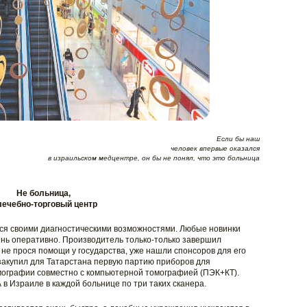
Если бы наш
человек впервые оказался
в израильском медцентре, он бы не понял, что это больница
Не больница,
лечебно-торговый центр
ся своими диагностическими возможностями. Любые новинки
нь оперативно. Производитель только-только завершил
не прося помощи у государства, уже нашли спонсоров для его
 закупил для Татарстана первую партию приборов для
ографии совместно с компьютерной томографией (ПЭК+КТ).
в Израиле в каждой больнице по три таких сканера.