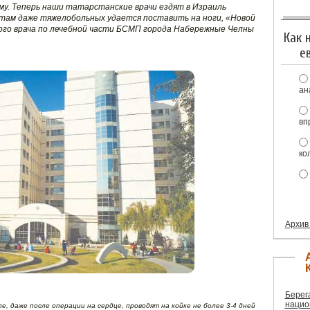
му. Теперь наши татарстанские врачи ездят в Израиль
там даже тяжелобольных удается поставить на ноги, «Новой
ого врача по лечебной части БСМП города Набережные Челны
Как 
е
ан
вп
ко
Архив
Берег
нацио
е, даже после операции на сердце, проводят на койке не более 3-4 дней