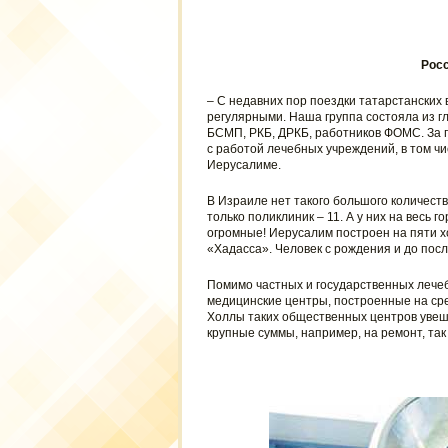
Росс
– С недавних пор поездки татарстанских
регулярными. Наша группа состояла из г
БСМП, РКБ, ДРКБ, работников ФОМС. За п
с работой лечебных учреждений, в том чи
Иерусалиме.
В Израиле нет такого большого количест
только поликлиник – 11. А у них на весь 
огромные! Иерусалим построен на пяти х
«Хадасса». Человек с рождения и до посл
Помимо частных и государственных лече
медицинские центры, построенные на ср
Холлы таких общественных центров увеша
крупные суммы, например, на ремонт, так