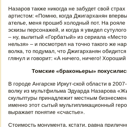
Назаров также никогда не забудет свой страх
артистом: «Помню, когда Джигарханян впервы
ателье, меня прошиб холодный пот. На роял
эскизы персонажей, и когда я увидел сутуло
– ну, вылитый «Горбатый» из сериала «Место
нельзя» – и посмотрел на точно такого же н
волка, то подумал, что Джигарханян обидится 
глянул и говорит: «А ничего, ничего! Хороший
Томские «браконьеры» покусились
В городе Ангарске Иркут-ской области в 2007
волку из мультфильма Эдуарда Назарова «Жи
скульптуры принадлежит местным бизнесмен
именно этот сытый мультипликационный геро
выражает понятие «счастье».
Стоимость монумента, кстати, равна приличн