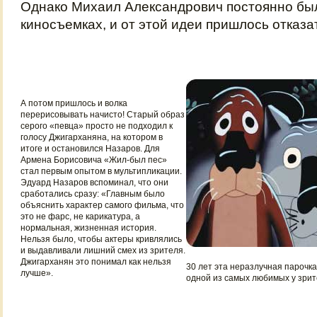
Однако Михаил Александрович постоянно был
киносъемках, и от этой идеи пришлось отказа
А потом пришлось и волка
перерисовывать начисто! Старый образ
серого «певца» просто не подходил к
голосу Джигарханяна, на котором в
итоге и остановился Назаров. Для
Армена Борисовича «Жил-был пес»
стал первым опытом в мультипликации.
Эдуард Назаров вспоминал, что они
сработались сразу: «Главным было
объяснить характер самого фильма, что
это не фарс, не карикатура, а
нормальная, жизненная история.
Нельзя было, чтобы актеры кривлялись
и выдавливали лишний смех из зрителя.
Джигарханян это понимал как нельзя
30 лет эта неразлучная парочка
лучше».
одной из самых любимых у зри