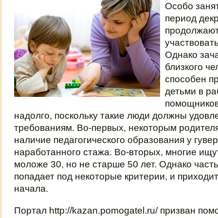
Особо заня
период декр
продолжают
участвовать
Однако зач
близкого че
способен п
детьми в ра
помощников
надолго, поскольку такие люди должны удовл
требованиям. Во-первых, некоторым родител
наличие педагогического образования у гувер
наработанного стажа. Во-вторых, многие ищ
моложе 30, но не старше 50 лет. Однако част
попадает под некоторые критерии, и приходит
начала.
Портал http://kazan.pomogatel.ru/ призван пом