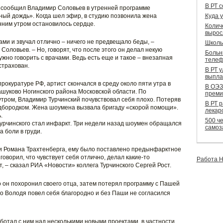
В РТ 
 сообщил Владимир Соловьев в утренней программе
ый дождь». Когда шел эфир, в студию позвонила жена
Куда 
анним утром остановилось сердце.
Колич
вырос
ми и звучал отлично – ничего не предвещало беды, –
Школь
оловьев. – Но, говорят, что после этого он делал некую
Больн
ужно говорить с врачами. Ведь есть еще и такое – внезапная
телеф
страхован.
В РТ 
выпла
окуратуре РФ, артист скончался в среду около пяти утра в
В ОЭЗ
шуково Ногинского района Московской области. По
преми
тром, Владимир Турчинский почувствовал себя плохо. Потеряв
В РТ 
одбородком. Жена шоумена вызвала бригаду «скорой помощи».
лекар
.
500 че
урчинского стал инфаркт. Три недели назад шоумен обращался
самоз
 боли в груди.
ти Романа Трахтенберга, ему было поставлено предынфарктное
говорил, что чувствует себя отлично, делал какие-то
Работа Н
, – сказал РИА «Новости» коллега Турчинского Сергей Рост.
то он похоронил своего отца, затем потерял программу с Пашей
Но Володя повел себя благородно и без Паши не согласился
работал с ним над несколькими новыми проектами, в частности