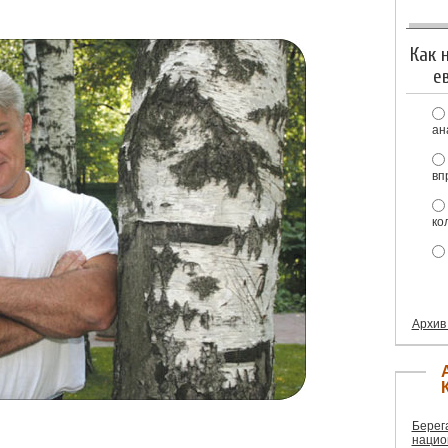
Как 
е
ан
вп
ко
Архив
Берег
нацио