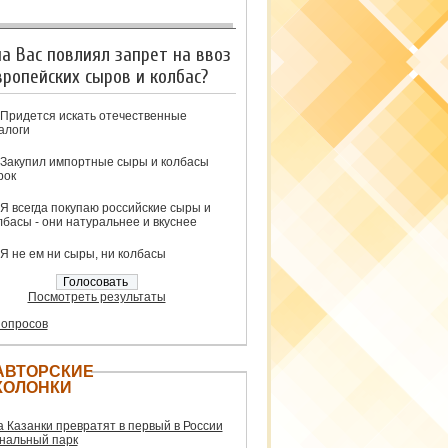
на Вас повлиял запрет на ввоз
вропейских сыров и колбас?
Придется искать отечественные
алоги
Закупил импортные сыры и колбасы
рок
Я всегда покупаю российские сыры и
лбасы - они натуральнее и вкуснее
Я не ем ни сыры, ни колбасы
Посмотреть результаты
 опросов
АВТОРСКИЕ
КОЛОНКИ
а Казанки превратят в первый в России
нальный парк