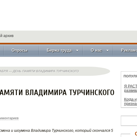
й архив
Опросы
Биржа труда
О нас
Реклам
КАБРЯ — ДЕНЬ ПАМЯТИ ВЛАДИМИРА ТУРЧИНСКОГО
ПОПУЛ
Я РАСТ
ПАМЯТИ ВЛАДИМИРА ТУРЧИНСКОГО
развив
Когда 
призна
омментариев
мена и шоумена Владимира Турчинского, который скончался 5