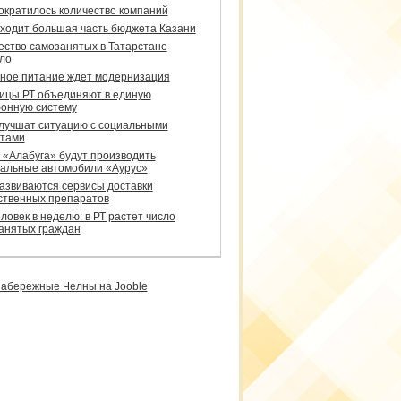
сократилось количество компаний
уходит большая часть бюджета Казани
ество самозанятых в Татарстане
ло
ное питание ждет модернизация
ицы РТ объединяют в единую
онную систему
улучшат ситуацию с социальными
тами
 «Алабуга» будут производить
альные автомобили «Аурус»
развиваются сервисы доставки
ственных препаратов
ловек в неделю: в РТ растет число
анятых граждан
абережные Челны на Jooble