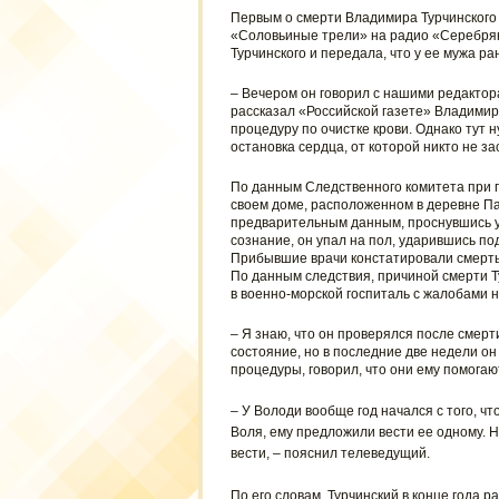
Первым о смерти Владимира Турчинского
«Соловьиные трели» на радио «Серебрян
Турчинского и передала, что у ее мужа р
– Вечером он говорил с нашими редактора
рассказал «Российской газете» Владимир С
процедуру по очистке крови. Однако тут н
остановка сердца, от которой никто не за
По данным Следственного комитета при пр
своем доме, расположенном в деревне Па
предварительным данным, проснувшись у
сознание, он упал на пол, ударившись п
Прибывшие врачи констатировали смерть
По данным следствия, причиной смерти Т
в военно-морской госпиталь с жалобами на
– Я знаю, что он проверялся после смер
состояние, но в последние две недели он 
процедуры, говорил, что они ему помогают
– У Володи вообще год начался с того, ч
Воля, ему предложили вести ее одному. 
вести, – пояснил телеведущий.
По его словам, Турчинский в конце года 