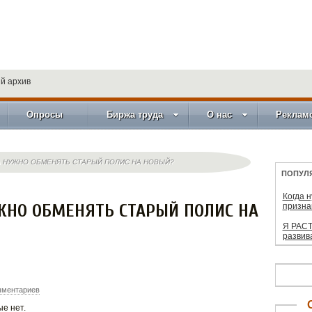
й архив
Опросы
Биржа труда
О нас
Реклам
А НУЖНО ОБМЕНЯТЬ СТАРЫЙ ПОЛИС НА НОВЫЙ?
ПОПУЛ
Когда 
ЖНО ОБМЕНЯТЬ СТАРЫЙ ПОЛИС НА
призна
Я РАСТ
развив
мментариев
е нет.