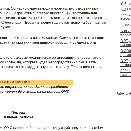
В РТ 
олиса. Согласно существующим нормам, застрахованными
Куда 
ющие и безработные, а также иностранцы, постоянно или
Колич
е список входят лица без гражданства, а также те, кто имеет
вырос
«О беженцах». Всем им предоставляется право на бесплатную
Школь
лучая.
Больн
телеф
лено защите прав застрахованных. Сами страховые компании
В РТ 
сех этапах оказания медицинской помощи и осуществлять
выпла
В ОЭЗ
преми
льно страховую медицинскую организацию, не говоря уже о
В РТ 
его согласия), который будет непосредственно оказывать
лекар
иться к частному доктору или в клинику. Если, конечно, они
500 че
самоз
АВАТЬ АЖИОТАЖ
го страхования, выданные гражданам
действуют до замены их на полисы ОМС
Работа Н
Помощь
в любом регионе
лис ОМС единого образца, гарантирующий получение в любом