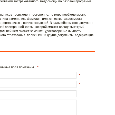
оживания застрахованного, медпомощи по базовой программе
.
полисов происходит постепенно, по мере необходимости.
анина изменились фамилия, имя, отчество, адрес места
одержащихся в полисе сведений. В дальнейшем этот документ
ной электронной карты, которой сможет обладать каждый
 дальнейшем сможет заменить удостоверение личности,
ного страхования, полис ОМС и другие документы, содержащие
ательные поля помечены
*
*
*