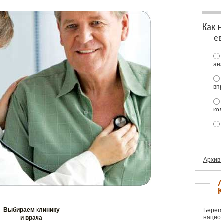
Как 
е
ан
вп
ко
Архив
Выбираем клинику
Берег
нацио
и врача