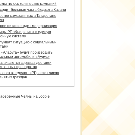
сократилось количество компаний
уходит большая часть бюджета Казани
ество самозанятых в Татарстане
ло
ное питание ждет модернизация
ицы РТ объединяют в единую
онную систему
улучшат ситуацию с социальными
тами
 «Алабуга» будут производить
альные автомобили «Аурус»
развиваются сервисы доставки
ственных препаратов
ловек в неделю: в РТ растет число
анятых граждан
абережные Челны на Jooble