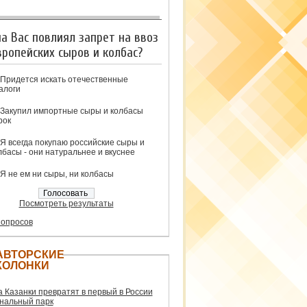
на Вас повлиял запрет на ввоз
вропейских сыров и колбас?
Придется искать отечественные
алоги
Закупил импортные сыры и колбасы
рок
Я всегда покупаю российские сыры и
лбасы - они натуральнее и вкуснее
Я не ем ни сыры, ни колбасы
Посмотреть результаты
 опросов
АВТОРСКИЕ
КОЛОНКИ
а Казанки превратят в первый в России
нальный парк