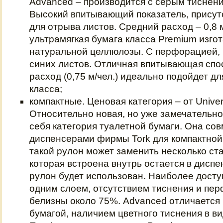
Advanced – производится с серым тиснени
Высокий впитывающий показатель, присут
для отрыва листов. Средний расход – 0,8 м
ультрамягкая бумага класса Premium изго
натуральной целлюлозы. С перфорацией, 
синих листов. Отличная впитывающая спо
расход (0,75 м/чел.) идеально подойдет д
класса;
компактные. Ценовая категория – от Univer
Относительно новая, но уже замечательн
себя категория туалетной бумаги. Она сов
диспенсерами фирмы Tork для компактной
такой рулон может заменить несколько ст
которая встроена внутрь остается в диспен
рулон будет использован. Наиболее досту
одним слоем, отсутствием тиснения и пе
белизны около 75%. Advanced отличается 
бумагой, наличием цветного тиснения в ви