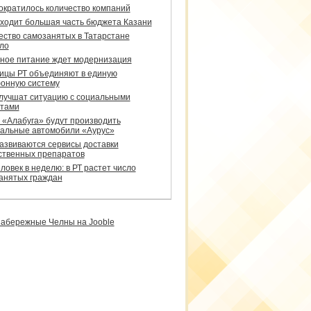
сократилось количество компаний
уходит большая часть бюджета Казани
ество самозанятых в Татарстане
ло
ное питание ждет модернизация
ицы РТ объединяют в единую
онную систему
улучшат ситуацию с социальными
тами
 «Алабуга» будут производить
альные автомобили «Аурус»
развиваются сервисы доставки
ственных препаратов
ловек в неделю: в РТ растет число
анятых граждан
абережные Челны на Jooble