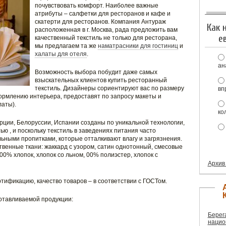
почувствовать комфорт. Наиболее важные
атрибуты – салфетки для ресторанов и кафе и
скатерти для ресторанов. Компания Антураж
Как 
расположенная в г. Москва, рада предложить вам
е
качественный текстиль не только для ресторана,
мы предлагаем та же
наматрасники для гостиниц
и
халаты для отеля
.
ан
Возможность выбора побудит даже самых
взыскательных клиентов купить ресторанный
текстиль. Дизайнеры сориентируют вас по размеру
вп
формлению интерьера, предоставят по запросу макеты и
латы).
ко
урции, Белоруссии, Испании созданы по уникальной технологии,
ю , и поскольку текстиль в заведениях питания часто
льными пропитками, которые отталкивают влагу и загрязнения.
венные ткани: жаккард с узором, сатин однотонный, смесовые
: 00% хлопок, хлопок со льном, 00% полиэстер, хлопок с
Архив
тификацию, качество товаров – в соответствии с ГОСТом.
отавливаемой продукции:
Берег
нацио