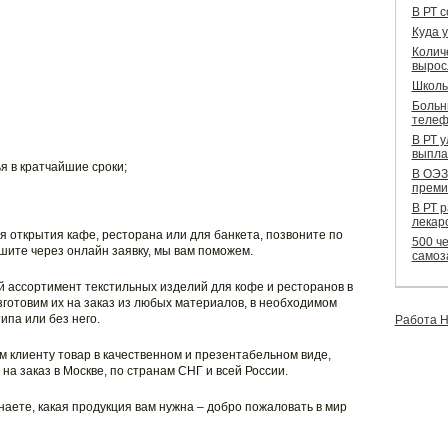
В РТ 
Куда 
Колич
вырос
Школь
Больн
телеф
В РТ 
выпла
я в кратчайшие сроки;
В ОЭЗ
преми
В РТ 
лекар
ля открытия кафе, ресторана или для банкета, позвоните по
500 че
ите через онлайн заявку, мы вам поможем.
самоз
 ассортимент текстильных изделий для кофе и ресторанов в
зготовим их на заказ из любых материалов, в необходимом
ипа или без него.
Работа Н
 клиенту товар в качественном и презентабельном виде,
на заказ в Москве, по странам СНГ и всей России.
наете, какая продукция вам нужна – добро пожаловать в мир