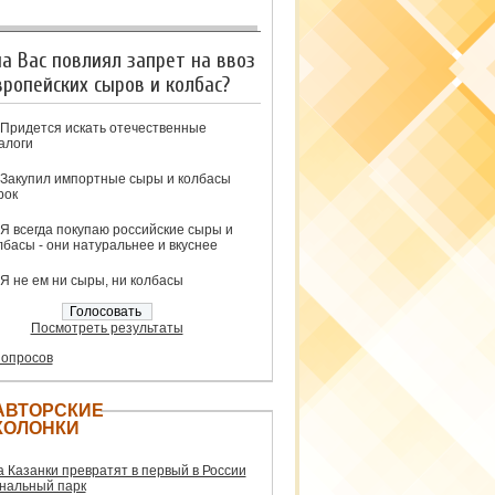
на Вас повлиял запрет на ввоз
вропейских сыров и колбас?
Придется искать отечественные
алоги
Закупил импортные сыры и колбасы
рок
Я всегда покупаю российские сыры и
лбасы - они натуральнее и вкуснее
Я не ем ни сыры, ни колбасы
Посмотреть результаты
 опросов
АВТОРСКИЕ
КОЛОНКИ
а Казанки превратят в первый в России
нальный парк