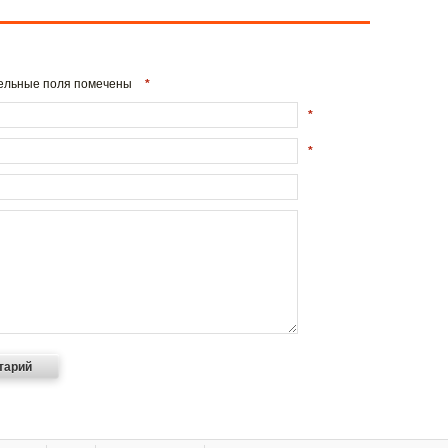
ательные поля помечены
*
*
*