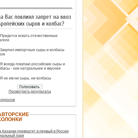
на Вас повлиял запрет на ввоз
вропейских сыров и колбас?
Придется искать отечественные
алоги
Закупил импортные сыры и колбасы
рок
Я всегда покупаю российские сыры и
лбасы - они натуральнее и вкуснее
Я не ем ни сыры, ни колбасы
Посмотреть результаты
 опросов
АВТОРСКИЕ
КОЛОНКИ
а Казанки превратят в первый в России
нальный парк