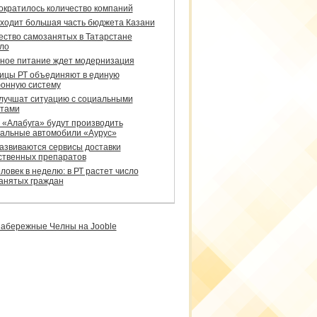
сократилось количество компаний
уходит большая часть бюджета Казани
ество самозанятых в Татарстане
ло
ное питание ждет модернизация
ицы РТ объединяют в единую
онную систему
улучшат ситуацию с социальными
тами
 «Алабуга» будут производить
альные автомобили «Аурус»
развиваются сервисы доставки
ственных препаратов
ловек в неделю: в РТ растет число
анятых граждан
абережные Челны на Jooble