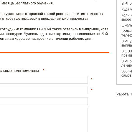
 3 месяца бесплатного обучения.
В РТ 
Куда 
 его участников отправной точкой роста и развития талантов,
Колич
и откроет детям двери в прекрасный мир творчества!
вырос
Школь
е сотрудники компании FLAMAX также остались в выигрыше, хотя
Больн
ия в конкурсе. Чудесные детские картины, наполненные особой
телеф
рить нам хорошее настроение в течении рабочего дня.
В РТ 
выпла
В ОЭЗ
преми
В РТ 
лекар
ательные поля помечены
*
500 че
самоз
*
*
Работа Н