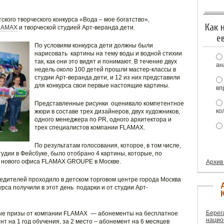
ского творческого конкурса «Вода – мое богатство»,
Как 
LAMAX
и творческой студией Арт-веранда.дети.
е
По условиям конкурса дети должны были
нарисовать картины на тему воды и водной стихии
так, как они это видят и понимают. В течение двух
ан
недель около 100 детей прошли мастер-классы в
студии Арт-веранда.дети, и 12 из них представили
для конкурса свои первые настоящие картины.
вп
Представленные рисунки оценивало компетентное
ко
жюри в составе трех дизайнеров, двух художников,
одного менеджера по PR, одного архитектора и
трех специалистов компании FLAMAX.
По результатам голосования, которое, в том числе,
удии в Фейсбуке, было отобрано 4 картины, которые, по
ы нового офиса FLAMAX GROUPE в Москве.
Архив
едителей проходило в детском торговом центре города Москва
рса получили в этот день подарки и от студии Арт-
Берег
ые призы от компании FLAMAX — абонементы на бесплатное
нацио
нт на 1 год обучения, за 2 место – абонемент на 6 месяцев