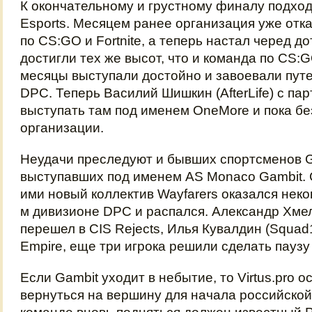
К окончательному и грустному финалу подход
Esports. Месяцем ранее организация уже отка
по CS:GO и Fortnite, а теперь настал черед д
достигли тех же высот, что и команда по CS:
месяцы выступали достойно и завоевали путе
DPC. Теперь Василий Шишкин (AfterLife) с па
выступать там под именем OneMore и пока бе
организации.
Неудачи преследуют и бывших спортсменов G
выступавших под именем AS Monaco Gambit
ими новый коллектив Wayfarers оказался неко
м дивизионе DPC и распался. Александр Хмел
перешел в CIS Rejects, Илья Кувалдин (Squad
Empire, еще три игрока решили сделать паузу 
Если Gambit уходит в небытие, то Virtus.pro о
вернуться на вершину для начала российско