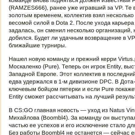
команде вновь подняться должен известный 
(RAMZES666), ранее уже игравший за VP. Те 
золотым временем, коллектив взял несколько
весомой силой в Dota 2. После ухода карьер
задалась, он сменил несколько организаций, 
добился. Будет ли удачным возвращение в V
ближайшие турниры.
Нашел новую команду и прежний керри Virtus
Москаленко (Pure). Теперь он игрок Entity, в
Западной Европе. Этот коллектив в последний
едва удержался в 1-м дивизионе DPC. В Дота-
ключевым бойцом пятерки и если Pure покаже
Entity сможет рассчитывать на лучший резуль
В CS:GO главная новость — уход из Natus Vi
Михайлова (Boombl4). За команду он выступал
частью ее успехов и его исключение стало д
Без работы Boombl4 не останется — сейчас е