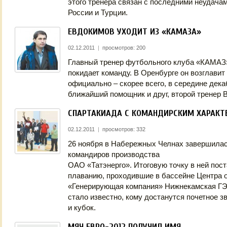
этого тренера связан с последними неудача
России и Турции.
ЕВДОКИМОВ УХОДИТ ИЗ «КАМАЗА»
02.12.2011
|
просмотров: 200
Главный тренер футбольного клуба «КАМАЗ
покидает команду. В Оренбурге он возглавит
официально – скорее всего, в середине дека
ближайший помощник и друг, второй тренер 
СПАРТАКИАДА С КОМАНДИРСКИМ ХАРАКТ
02.12.2011
|
просмотров: 332
26 ноября в Набережных Челнах завершилас
командиров производства
ОАО «Татэнерго». Итоговую точку в ней пос
плаванию, проходившие в бассейне Центра
«Генерирующая компания» Нижнекамская ГЭС
стало известно, кому достанутся почетное 
и кубок.
МЯЧ ЕВРО-2012 ПОЛУЧИЛ ИМЯ