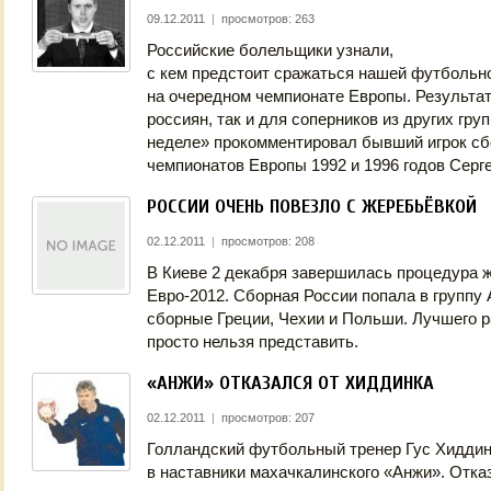
09.12.2011
|
просмотров: 263
Российские болельщики узнали,
с кем предстоит сражаться нашей футбольно
на очередном чемпионате Европы. Результат
россиян, так и для соперников из других гру
неделе» прокомментировал бывший игрок сб
чемпионатов Европы 1992 и 1996 годов Серге
РОССИИ ОЧЕНЬ ПОВЕЗЛО С ЖЕРЕБЬЁВКОЙ
02.12.2011
|
просмотров: 208
В Киеве 2 декабря завершилась процедура 
Евро-2012. Сборная России попала в группу 
сборные Греции, Чехии и Польши. Лучшего 
просто нельзя представить.
«АНЖИ» ОТКАЗАЛСЯ ОТ ХИДДИНКА
02.12.2011
|
просмотров: 207
Голландский футбольный тренер Гус Хиддин
в наставники махачкалинского «Анжи». Отказ