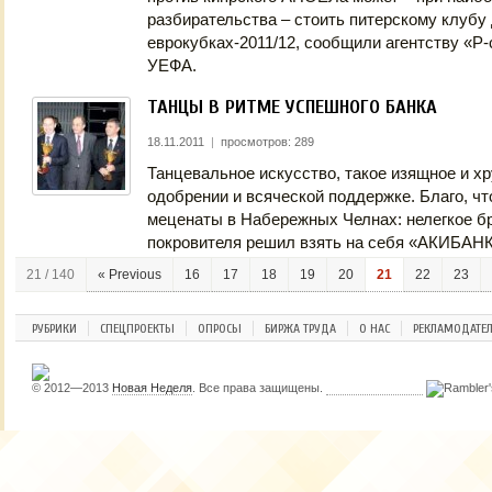
разбирательства – стоить питерскому клубу
еврокубках-2011/12, сообщили агентству «Р-
УЕФА.
ТАНЦЫ В РИТМЕ УСПЕШНОГО БАНКА
18.11.2011
|
просмотров: 289
Танцевальное искусство, такое изящное и хр
одобрении и всяческой поддержке. Благо, чт
меценаты в Набережных Челнах: нелегкое б
покровителя решил взять на себя «АКИБАНК
21 / 140
« Previous
16
17
18
19
20
21
22
23
РУБРИКИ
СПЕЦПРОЕКТЫ
ОПРОСЫ
БИРЖА ТРУДА
О НАС
РЕКЛАМОДАТЕ
© 2012—2013
Новая Неделя
. Все права защищены.