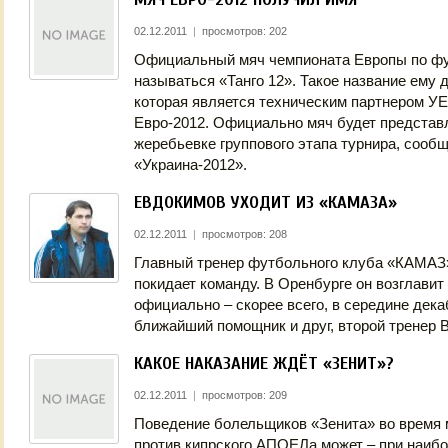
02.12.2011
|
просмотров: 202
Официальный мяч чемпионата Европы по фут
называться «Танго 12». Такое название ему 
которая является техническим партнером У
Евро-2012. Официально мяч будет представл
жеребьевке группового этапа турнира, соо
«Украина-2012».
ЕВДОКИМОВ УХОДИТ ИЗ «КАМАЗА»
02.12.2011
|
просмотров: 208
Главный тренер футбольного клуба «КАМАЗ
покидает команду. В Оренбурге он возглавит
официально – скорее всего, в середине дека
ближайший помощник и друг, второй тренер 
КАКОЕ НАКАЗАНИЕ ЖДЁТ «ЗЕНИТ»?
02.12.2011
|
просмотров: 209
Поведение болельщиков «Зенита» во время 
против кипрского АПОЕЛа может – при наиб