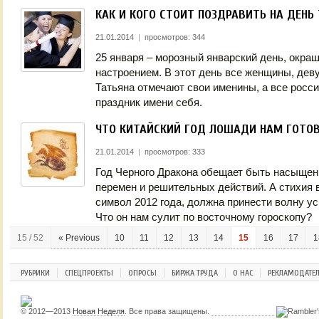
КАК И КОГО СТОИТ ПОЗДРАВИТЬ НА ДЕНЬ
21.01.2014
|
просмотров: 344
25 января – морозный январский день, окр
настроением. В этот день все женщины, дев
Татьяна отмечают свои именины, а все росси
праздник имени себя.
ЧТО КИТАЙСКИЙ ГОД ЛОШАДИ НАМ ГОТО
21.01.2014
|
просмотров: 333
Год Черного Дракона обещает быть насыщен
перемен и решительных действий. А стихия 
символ 2012 года, должна принести волну у
Что он нам сулит по восточному гороскопу?
15 / 52
« Previous
10
11
12
13
14
15
16
17
1
РУБРИКИ
СПЕЦПРОЕКТЫ
ОПРОСЫ
БИРЖА ТРУДА
О НАС
РЕКЛАМОДАТЕ
© 2012—2013
Новая Неделя
. Все права защищены.