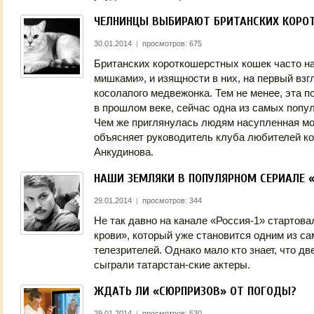
ЧЕЛНИНЦЫ ВЫБИРАЮТ БРИТАНСКИХ КОРО
30.01.2014
|
просмотров: 675
Британских короткошерстных кошек часто 
мишками», и изящности в них, на первый взгл
косолапого медвежонка. Тем не менее, эта п
в прошлом веке, сейчас одна из самых попул
Чем же приглянулась людям насупленная м
объясняет руководитель клуба любителей к
Анкудинова.
НАШИ ЗЕМЛЯКИ В ПОПУЛЯРНОМ СЕРИАЛЕ «
29.01.2014
|
просмотров: 344
Не так давно на канале «Россия-1» стартова
крови», который уже становится одним из с
телезрителей. Однако мало кто знает, что дв
сыграли татарстан-ские актеры.
ЖДАТЬ ЛИ «СЮРПРИЗОВ» ОТ ПОГОДЫ?
29.01.2014
|
просмотров: 530