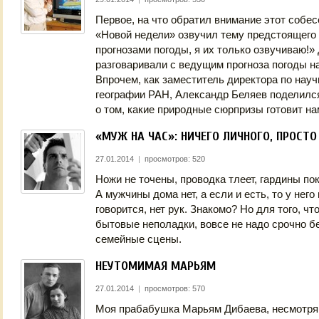
Первое, на что обратил внимание этот собес
«Новой недели» озвучил тему предстоящего 
прогнозами погоды, я их только озвучиваю!»
разговаривали с ведущим прогноза погоды н
Впрочем, как заместитель директора по нау
географии РАН, Александр Беляев поделил
о том, какие природные сюрпризы готовит нам
«МУЖ НА ЧАС»: НИЧЕГО ЛИЧНОГО, ПРОСТО
27.01.2014
|
просмотров: 520
Ножи не точены, проводка тлеет, гардины п
А мужчины дома нет, а если и есть, то у него
говорится, нет рук. Знакомо? Но для того, ч
бытовые неполадки, вовсе не надо срочно б
семейные сцены.
НЕУТОМИМАЯ МАРЬЯМ
27.01.2014
|
просмотров: 570
Моя прабабушка Марьям Дибаева, несмотря н