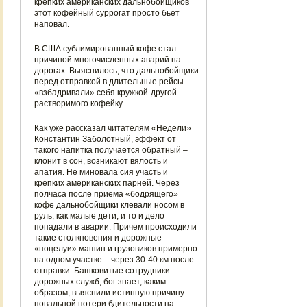
крепких американских дальнобойщиков
этот кофейный суррогат просто бьет
наповал.
В США сублимированный кофе стал
причиной многочисленных аварий на
дорогах. Выяснилось, что дальнобойщики
перед отправкой в длительные рейсы
«взбадривали» себя кружкой-другой
растворимого кофейку.
Как уже рассказал читателям «Недели»
Константин Заболотный, эффект от
такого напитка получается обратный –
клонит в сон, возникают вялость и
апатия. Не миновала сия участь и
крепких американских парней. Через
полчаса после приема «бодрящего»
кофе дальнобойщики клевали носом в
руль, как малые дети, и то и дело
попадали в аварии. Причем происходили
такие столкновения и дорожные
«поцелуи» машин и грузовиков примерно
на одном участке – через 30-40 км после
отправки. Башковитые сотрудники
дорожных служб, бог знает, каким
образом, выяснили истинную причину
повальной потери бдительности на