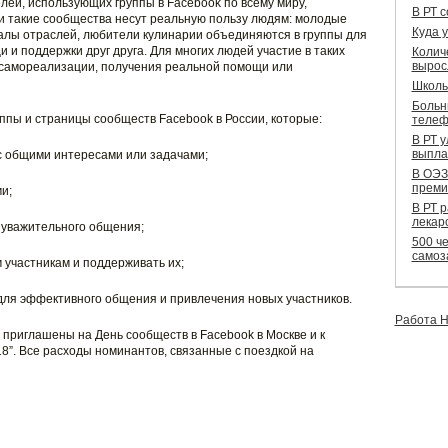
лей, использующих группы в Facebook по всему миру,
В РТ 
и такие сообщества несут реальную пользу людям: молодые
Куда 
алы отраслей, любители кулинарии объединяются в группы для
и поддержки друг друга. Для многих людей участие в таких
Колич
вырос
самореализации, получения реальной помощи или
Школь
Больн
ппы и страницы сообществ Facebook в России, которые:
телеф
В РТ 
выпла
 общими интересами или задачами;
В ОЭЗ
преми
и;
В РТ 
лекар
 уважительного общения;
500 че
самоз
 участникам и поддерживать их;
ля эффективного общения и привлечения новых участников.
Работа Н
приглашены на День сообществ в Facebook в Москве и к
8”. Все расходы номинантов, связанные с поездкой на