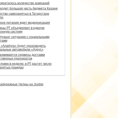
сократилось количество компаний
уходит большая часть бюджета Казани
ество самозанятых в Татарстане
ло
ное питание ждет модернизация
ицы РТ объединяют в единую
онную систему
улучшат ситуацию с социальными
тами
 «Алабуга» будут производить
альные автомобили «Аурус»
развиваются сервисы доставки
ственных препаратов
ловек в неделю: в РТ растет число
анятых граждан
абережные Челны на Jooble