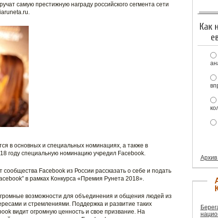
 вручат самую престижную награду российского сегмента сети
runeta.ru.
Как 
е
ан
вп
ко
я в основных и специальных номинациях, а также в
18 году специальную номинацию учредил Facebook.
Архив
 сообщества Facebook из России рассказать о себе и подать
acebook” в рамках Конкурса «Премия Рунета 2018».
огромные возможности для объединения и общения людей из
тересами и стремлениями. Поддержка и развитие таких
Берег
book видит огромную ценность и свое призвание. На
нацио