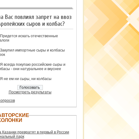
на Вас повлиял запрет на ввоз
вропейских сыров и колбас?
Придется искать отечественные
алоги
Закупил импортные сыры и колбасы
рок
Я всегда покупаю российские сыры и
лбасы - они натуральнее и вкуснее
Я не ем ни сыры, ни колбасы
Посмотреть результаты
 опросов
АВТОРСКИЕ
КОЛОНКИ
а Казанки превратят в первый в России
нальный парк