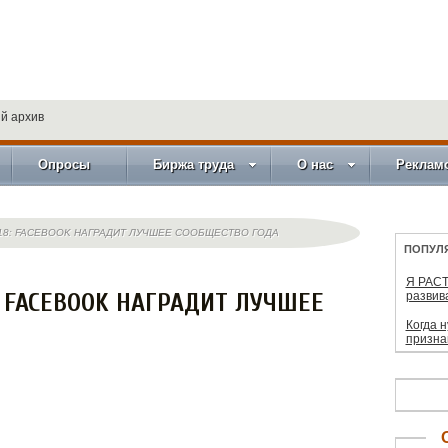
й архив
Опросы
Биржа труда
О нас
Реклам
18: FACEBOOK НАГРАДИТ ЛУЧШЕЕ СООБЩЕСТВО ГОДА
ПОПУЛ
Я РАСТ
: FACEBOOK НАГРАДИТ ЛУЧШЕЕ
развив
Когда 
призна