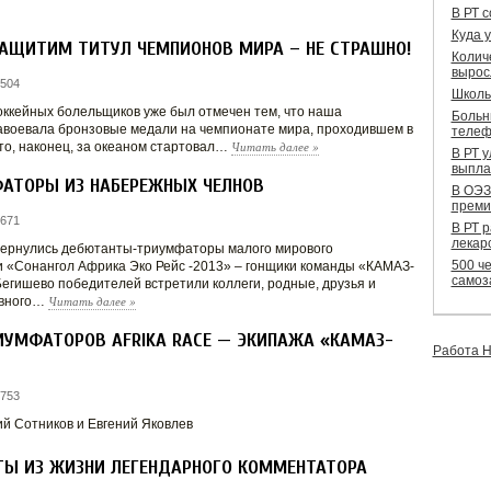
В РТ 
Куда 
 ЗАЩИТИМ ТИТУЛ ЧЕМПИОНОВ МИРА – НЕ СТРАШНО!
Колич
вырос
 504
Школь
оккейных болельщиков уже был отмечен тем, что наша
Больн
воевала бронзовые медали на чемпионате мира, проходившем в
телеф
Читать далее
»
что, наконец, за океаном стартовал…
В РТ 
выпла
АТОРЫ ИЗ НАБЕРЕЖНЫХ ЧЕЛНОВ
В ОЭЗ
преми
 671
В РТ 
лекар
ернулись дебютанты-триумфаторы малого мирового
500 че
и «Сонангол Африка Эко Рейс -2013» – гонщики команды «КАМАЗ-
самоз
Бегишево победителей встретили коллеги, родные, друзья и
Читать далее
»
авного…
ИУМФАТОРОВ AFRIKA RACE — ЭКИПАЖА «КАМАЗ-
Работа Н
 753
й Сотников и Евгений Яковлев
ТЫ ИЗ ЖИЗНИ ЛЕГЕНДАРНОГО КОММЕНТАТОРА