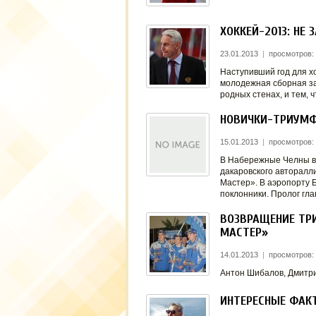
ХОККЕЙ-2013: НЕ
23.01.2013
|
просмотров:
Наступивший год для х
молодежная сборная за
родных стенах, и тем, 
НОВИЧКИ-ТРИУМФ
15.01.2013
|
просмотров:
В Набережные Челны в
дакаровского авторалл
Мастер». В аэропорту 
поклонники. Пролог гл
ВОЗВРАЩЕНИЕ ТР
МАСТЕР»
14.01.2013
|
просмотров:
Антон Шибалов, Дмитри
ИНТЕРЕСНЫЕ ФАК