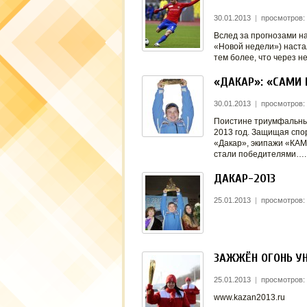
30.01.2013
|
просмотров:
Вслед за прогнозами н
«Новой недели») наста
тем более, что через 
«ДАКАР»: «САМИ 
30.01.2013
|
просмотров:
Поистине триумфальным
2013 год. Защищая спо
«Дакар», экипажи «КА
стали победителями…
ДАКАР-2013
25.01.2013
|
просмотров:
ЗАЖЖЁН ОГОНЬ У
25.01.2013
|
просмотров:
www.kazan2013.ru