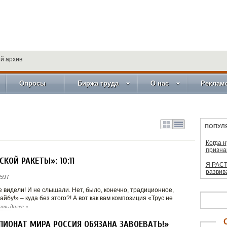
й архив
Опросы
Биржа труда
О нас
Реклам
ПОПУЛ
Когда 
призна
КОЙ РАКЕТЫ»: 10:11
Я РАСТ
развив
 597
е видели! И не слышали. Нет, было, конечно, традиционное,
йбу!» – куда без этого?! А вот как вам композиция «Трус не
ать далее
»
ПИОНАТ МИРА РОССИЯ ОБЯЗАНА ЗАВОЕВАТЬ!»