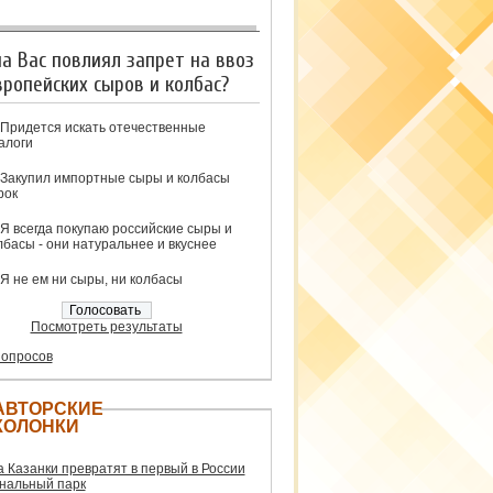
на Вас повлиял запрет на ввоз
вропейских сыров и колбас?
Придется искать отечественные
алоги
Закупил импортные сыры и колбасы
рок
Я всегда покупаю российские сыры и
лбасы - они натуральнее и вкуснее
Я не ем ни сыры, ни колбасы
Посмотреть результаты
 опросов
АВТОРСКИЕ
КОЛОНКИ
а Казанки превратят в первый в России
нальный парк