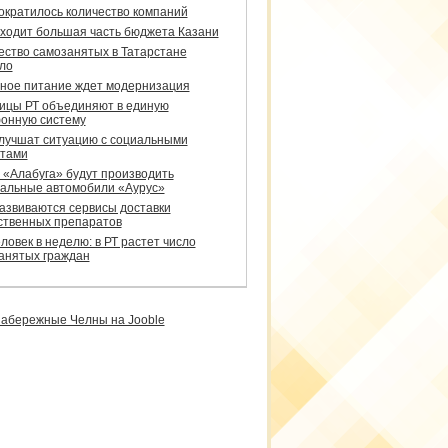
сократилось количество компаний
уходит большая часть бюджета Казани
ество самозанятых в Татарстане
ло
ное питание ждет модернизация
ицы РТ объединяют в единую
онную систему
улучшат ситуацию с социальными
тами
 «Алабуга» будут производить
альные автомобили «Аурус»
развиваются сервисы доставки
ственных препаратов
ловек в неделю: в РТ растет число
анятых граждан
абережные Челны на Jooble