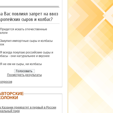
на Вас повлиял запрет на ввоз
вропейских сыров и колбас?
Придется искать отечественные
алоги
Закупил импортные сыры и колбасы
рок
Я всегда покупаю российские сыры и
лбасы - они натуральнее и вкуснее
Я не ем ни сыры, ни колбасы
Посмотреть результаты
 опросов
АВТОРСКИЕ
КОЛОНКИ
а Казанки превратят в первый в России
нальный парк