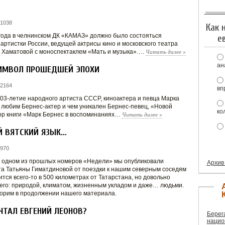
 1038
Как 
 года в челнинском ДК «КАМАЗ» должно было состояться
е
ртистки России, ведущей актрисы кино и московского театра
Читать далее
»
 Хаматовой с моноспектаклем «Мать и музыка»….
ан
СИМВОЛ ПРОШЕДШЕЙ ЭПОХИ
 2164
вп
103-летие народного артиста СССР, киноактера и певца Марка
у любим Бернес-актер и чем уникален Бернес-певец, «Новой
ко
Читать далее
»
ор книги «Марк Бернес в воспоминаниях…
Й ВЯТСКИЙ ЯЗЫК…
 970
В одном из прошлых номеров «Недели» мы опубликовали
Архив
а Татьяны Гиматдиновой от поездки к нашим северным соседям
ится всего-то в 500 километрах от Татарстана, но довольно
него: природой, климатом, жизненным укладом и даже… людьми.
оворим в продолжении нашего материала.
ЧТАЛ ЕВГЕНИЙ ЛЕОНОВ?
Берег
нацио