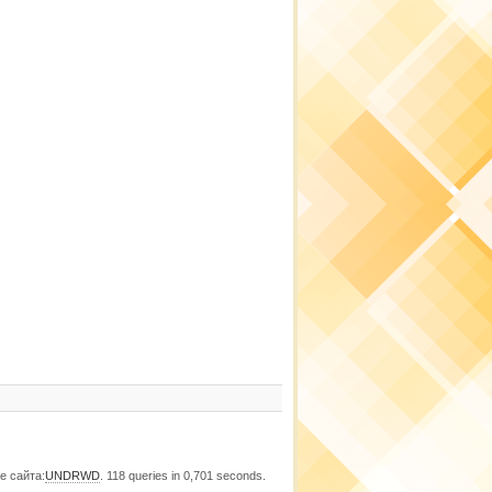
е сайта:
UNDRWD
. 118 queries in 0,701 seconds.