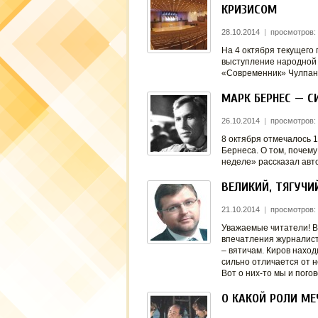
КРИЗИСОМ
28.10.2014
|
просмотров:
На 4 октября текущего
выступление народной а
«Современник» Чулпан
МАРК БЕРНЕС — 
26.10.2014
|
просмотров:
8 октября отмечалось 
Бернеса. О том, почем
неделе» рассказал авт
ВЕЛИКИЙ, ТЯГУЧИ
21.10.2014
|
просмотров:
Уважаемые читатели! 
впечатления журналист
– вятичам. Киров наход
сильно отличается от 
Вот о них-то мы и пог
О КАКОЙ РОЛИ МЕ