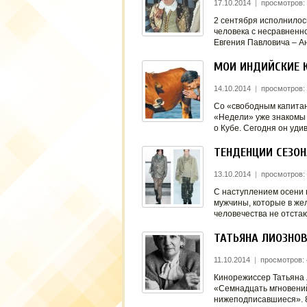
17.10.2014
|
просмотров:
2 сентября исполнилос
человека с несравненн
Евгения Павловича – А
МОИ ИНДИЙСКИЕ 
14.10.2014
|
просмотров:
Со «свободным капита
«Недели» уже знакомы 
о Кубе. Сегодня он уди
ТЕНДЕНЦИИ СЕЗОН
13.10.2014
|
просмотров:
С наступлением осени 
мужчины, которые в же
человечества не отстаю
ТАТЬЯНА ЛИОЗНОВ
11.10.2014
|
просмотров: 
Кинорежиссер Татьяна 
«Семнадцать мгновений
нижеподписавшиеся». 8