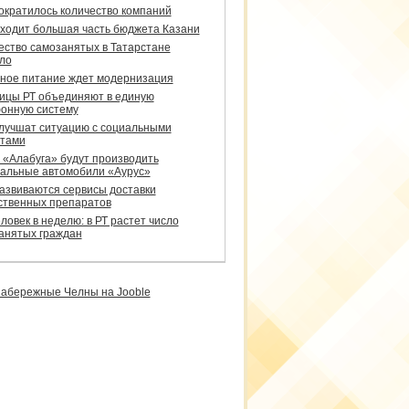
сократилось количество компаний
уходит большая часть бюджета Казани
ество самозанятых в Татарстане
ло
ное питание ждет модернизация
ицы РТ объединяют в единую
онную систему
улучшат ситуацию с социальными
тами
 «Алабуга» будут производить
альные автомобили «Аурус»
развиваются сервисы доставки
ственных препаратов
ловек в неделю: в РТ растет число
анятых граждан
абережные Челны на Jooble