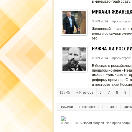
в кинемато-граф сраз
МИХАИЛ ЖВАНЕЦКИ
30.09.2014
|
просмотров:
Жванецкий – писатель н
вместе со слушателями
это.
НУЖНА ЛИ РОССИ
29.09.2014
|
просмотров:
В беседе о российском
прошлом номере «Недел
имени Столыпина в Сар
реформу премьера Стол
и постсоветская Россия
11 / 45
« Previous
6
7
8
9
РУБРИКИ
СПЕЦПРОЕКТЫ
ОПРОСЫ
БИРЖ
© 2012—2013
Новая Неделя
. Все права защи