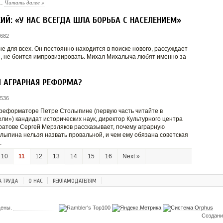
Читать далее
»
у…
Й: «У НАС ВСЕГДА ШЛА БОРЬБА С НАСЕЛЕНИЕМ»
 682
е для всех. Он постоянно находится в поиске нового, рассуждает
, не боится импровизировать. Михал Михалыча любят именно за
И АГРАРНАЯ РЕФОРМА?
 536
 реформаторе Петре Столыпине (первую часть читайте в
и») кандидат исторических наук, директор Культурного центра
атове Сергей Мерзляков рассказывает, почему аграрную
ыпина нельзя назвать провальной, и чем ему обязана советская
.
10
11
12
13
14
15
16
Next »
А ТРУДА
О НАС
РЕКЛАМОДАТЕЛЯМ
щены.
Создани