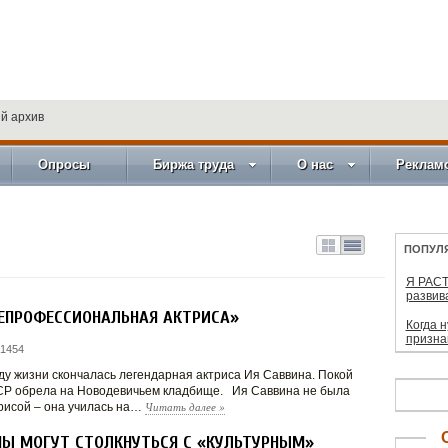
й архив
Опросы
Биржа труда
О нас
Реклам
ПОПУЛ
Я РАСТ
развив
НЕПРОФЕССИОНАЛЬНАЯ АКТРИСА»
Когда 
призна
 1454
оду жизни скончалась легендарная актриса Ия Саввина. Покой
СР обрела на Новодевичьем кладбище. Ия Саввина не была
Читать далее
»
рисой – она училась на…
НЫ МОГУТ СТОЛКНУТЬСЯ С «КУЛЬТУРНЫМ»