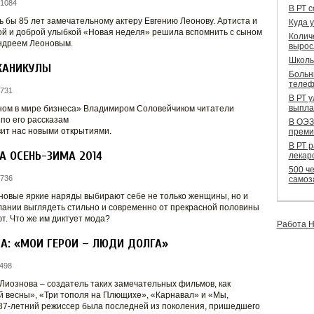
 1084
В РТ 
ь бы 85 лет замечательному актеру Евгению Леонову. Артиста и
Куда 
ой и доброй улыбкой «Новая неделя» решила вспомнить с сыном
Колич
ндреем Леоновым.
вырос
Школь
КАНИКУЛЫ
Больн
телеф
 731
В РТ 
выпла
ном в мире бизнеса» Владимиром Соловейчиком читатели
по его рассказам
В ОЭЗ
вит нас новыми открытиями.
преми
В РТ 
А ОСЕНЬ-ЗИМА 2014
лекар
500 че
 736
самоз
новые яркие наряды выбирают себе не только женщины, но и
лании выглядеть стильно и современно от прекрасной половины
т. Что же им диктует мода?
Работа Н
А: «МОИ ГЕРОИ – ЛЮДИ ДОЛГА»
498
Лиознова – создатель таких замечательных фильмов, как
 весны», «Три тополя на Плющихе», «Карнавал» и «Мы,
7-летний режиссер была последней из поколения, пришедшего