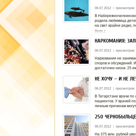
06.07.2012
|
просмотров:
В Набережночелнинско
родила любимица детей
на свет крайне редко,
далее
»
НАРКОМАНИЯ: ЗАП
06.07.2012
|
просмотров:
Наркомания не занимае
споров и обсуждений. И 
достаточно низок. 25 
НЕ ХОЧУ – И НЕ ЛЕ
06.07.2012
|
просмотров:
В Татарстане врачи по 
пациентов. У врачей п
личным причинам могут
250 ЧЕРНОБЫЛЬЦ
06.07.2012
|
просмотров:
На 375 млн. рублей ув