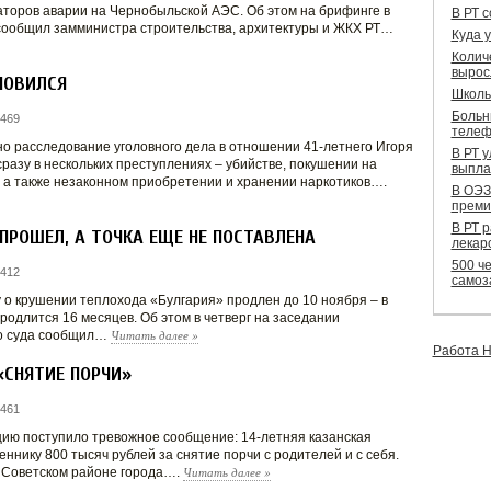
торов аварии на Чернобыльской АЭС. Об этом на брифинге в
В РТ 
сообщил замминистра строительства, архитектуры и ЖКХ РТ…
Куда 
Колич
вырос
НОВИЛСЯ
Школь
Больн
 469
телеф
о расследование уголовного дела в отношении 41-летнего Игоря
В РТ 
разу в нескольких преступлениях – убийстве, покушении на
выпла
, а также незаконном приобретении и хранении наркотиков….
В ОЭЗ
преми
В РТ 
 ПРОШЕЛ, А ТОЧКА ЕЩЕ НЕ ПОСТАВЛЕНА
лекар
500 че
 412
самоз
 о крушении теплохода «Булгария» продлен до 10 ноября – в
одлится 16 месяцев. Об этом в четверг на заседании
Читать далее
»
го суда сообщил…
Работа Н
«СНЯТИЕ ПОРЧИ»
 461
ицию поступило тревожное сообщение: 14-летняя казанская
нику 800 тысяч рублей за снятие порчи с родителей и с себя.
Читать далее
»
 Советском районе города….