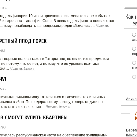
 1032
Как 
м дельфинарии 19 июня произошло знаменательное событие:
 и взрослых – дельфин Соня. В неволе дельфинята появляются
е
Читать
 поэтому понаблюдать за процессом родов сбежались…
ан
РЕТНЫЙ ПЛОД ГОРЕК
 461
вп
т первые полосы газет в Татарстане, не является предметом
не потому, что ее нет, а потому, что ее уровень все-таки
ко
Читать далее
»
июня…
ЧУ!
 535
личным причинам могут отказаться от лечения тех или иных
Архив
оявился выбор. По федеральному закону, теперь медики по
Читать далее
»
 отказаться от лечения…
ЕВ СМОГУТ КУПИТЬ КВАРТИРЫ
 793
Берег
нацио
еличилась республиканская квота на обеспечение жилищными