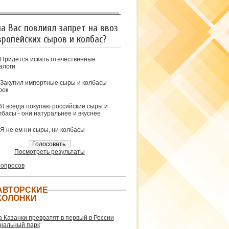
на Вас повлиял запрет на ввоз
вропейских сыров и колбас?
Придется искать отечественные
алоги
Закупил импортные сыры и колбасы
рок
Я всегда покупаю российские сыры и
лбасы - они натуральнее и вкуснее
Я не ем ни сыры, ни колбасы
Посмотреть результаты
 опросов
АВТОРСКИЕ
КОЛОНКИ
а Казанки превратят в первый в России
нальный парк