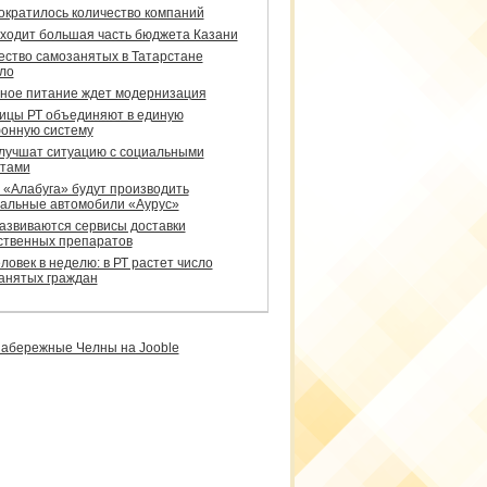
сократилось количество компаний
уходит большая часть бюджета Казани
ество самозанятых в Татарстане
ло
ное питание ждет модернизация
ицы РТ объединяют в единую
онную систему
улучшат ситуацию с социальными
тами
 «Алабуга» будут производить
альные автомобили «Аурус»
развиваются сервисы доставки
ственных препаратов
ловек в неделю: в РТ растет число
анятых граждан
абережные Челны на Jooble