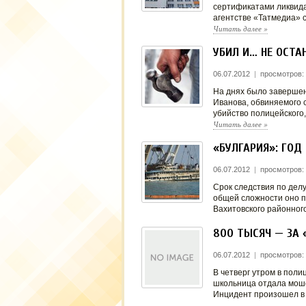
сертификатами ликвида
агентстве «Татмедиа» 
Читать далее
»
УБИЛ И… НЕ ОСТА
06.07.2012
|
просмотров:
На днях было завершен
Иванова, обвиняемого с
убийство полицейского
Читать далее
»
«БУЛГАРИЯ»: ГОД
06.07.2012
|
просмотров:
Срок следствия по делу
общей сложности оно пр
Вахитовского районно
800 ТЫСЯЧ — ЗА 
06.07.2012
|
просмотров:
В четверг утром в пол
школьница отдала мошен
Инцидент произошел в