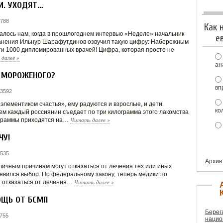
И. УХОДЯТ…
 788
Как 
алось нам, когда в прошлогоднем интервью «Неделе» начальник
е
анения Ильнур Шарафутдинов озвучил такую цифру: Набережным
ти 1000 дипломированных врачей! Цифра, которая просто не
 далее
»
ан
Т МОРОЖЕНОГО?
вп
 3592
лементиком счастья», ему радуются и взрослые, и дети.
ко
нем каждый россиянин съедает по три килограмма этого лакомства
Читать далее
»
лограммы приходятся на…
ЧУ!
 535
Архив
личным причинам могут отказаться от лечения тех или иных
оявился выбор. По федеральному закону, теперь медики по
Читать далее
»
 отказаться от лечения…
ОЩЬ ОТ БСМП
Берег
755
нацио