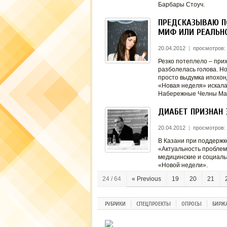
Барбары Стоуч.
ПРЕДСКАЗЫВАЮ П
МИФ ИЛИ РЕАЛЬН
20.04.2012
|
просмотров:
Резко потеплело – прих
разболелась голова. Но
просто выдумка ипохон
«Новая неделя» искала
Набережные Челны Ма
ДИАБЕТ ПРИЗНАН
20.04.2012
|
просмотров:
В Казани при поддержк
«Актуальность проблемы
медицинские и социаль
«Новой недели».
24 / 64
« Previous
19
20
21
РУБРИКИ
СПЕЦПРОЕКТЫ
ОПРОСЫ
БИРЖ