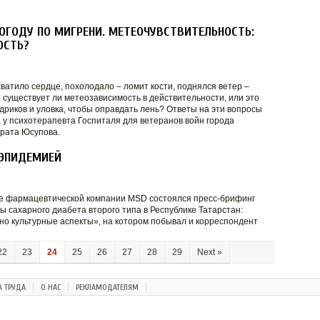
ОГОДУ ПО МИГРЕНИ. МЕТЕОЧУВСТВИТЕЛЬНОСТЬ:
ОСТЬ?
ватило сердце, похолодало – ломит кости, поднялся ветер –
 существует ли метеозависимость в действительности, или это
дриков и уловка, чтобы оправдать лень? Ответы на эти вопросы
 у психотерапевта Госпиталя для ветеранов войн города
рата Юсупова.
 ЭПИДЕМИЕЙ
е фармацевтической компании MSD состоялся пресс-брифинг
 сахарного диабета второго типа в Республике Татарстан:
но культурные аспекты», на котором побывал и корреспондент
22
23
24
25
26
27
28
29
Next »
А ТРУДА
О НАС
РЕКЛАМОДАТЕЛЯМ