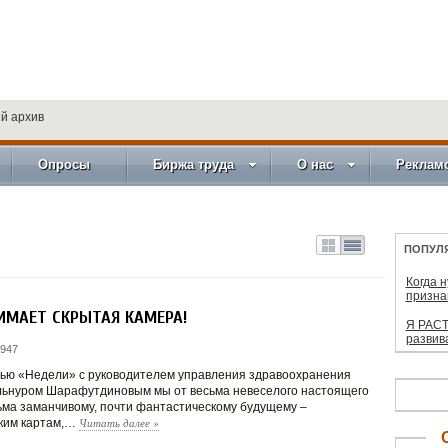
й архив
Опросы
Биржа труда
О нас
Реклам
ПОПУЛ
Когда 
призна
ИМАЕТ СКРЫТАЯ КАМЕРА!
Я РАСТ
развив
 947
вью «Недели» с руководителем управления здравоохранения
ьнуром Шарафутдиновым мы от весьма невеселого настоящего
ьма заманчивому, почти фантастическому будущему –
Читать далее
»
ким картам,…