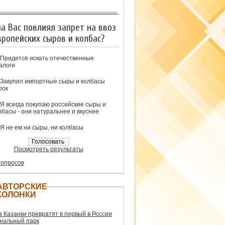
на Вас повлиял запрет на ввоз
вропейских сыров и колбас?
Придется искать отечественные
алоги
Закупил импортные сыры и колбасы
рок
Я всегда покупаю российские сыры и
лбасы - они натуральнее и вкуснее
Я не ем ни сыры, ни колбасы
Посмотреть результаты
 опросов
АВТОРСКИЕ
КОЛОНКИ
а Казанки превратят в первый в России
нальный парк