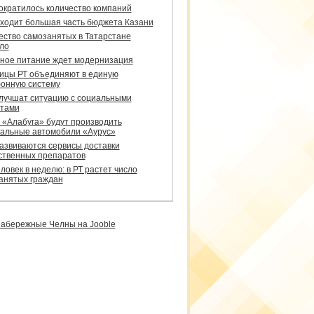
сократилось количество компаний
уходит большая часть бюджета Казани
ество самозанятых в Татарстане
ло
ное питание ждет модернизация
ицы РТ объединяют в единую
онную систему
улучшат ситуацию с социальными
тами
 «Алабуга» будут производить
альные автомобили «Аурус»
развиваются сервисы доставки
ственных препаратов
ловек в неделю: в РТ растет число
анятых граждан
абережные Челны на Jooble