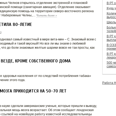
ных Челнов открылось отделение экстренной и плановой
В РТ 
инской помощи (санитарная авиация). Отделение оказывает
Куда 
дицинскую помощь на территории северо-восточного региона
Колич
Читать далее
»
дят Набережные Челны,…
вырос
Школь
ЕТИЛА 80-ЛЕТИЕ
Больн
телеф
2
В РТ 
здновал самый известный в мире вита-мин – С. Знакомый всем с
выпла
бходимый и такой вкусный! Но все ли мы знаем о любимой
В ОЭЗ
 что до боли знакомые желтые шарики вовсе не так просты, как
преми
В РТ 
лекар
 ВЕЗДЕ, КРОМЕ СОБСТВЕННОГО ДОМА
500 че
самоз
е здоровья населения от по-следствий потребления табака»
чение этого года.
Работа Н
МОЗГА ПРИХОДИТСЯ НА 50-70 ЛЕТ
 науке сделали американские ученые, которые пришли к выводу,
туальная мощь мозга возрастает. Об этом сообщает лондонская
о ссылкой на новейшую работу известной исследовательницы