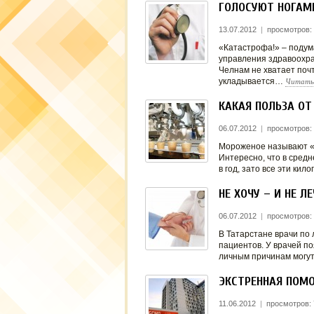
ГОЛОСУЮТ НОГАМ
13.07.2012
|
просмотров:
«Катастрофа!» – подум
управления здравоохр
Челнам не хватает поч
Читать
укладывается…
КАКАЯ ПОЛЬЗА О
06.07.2012
|
просмотров:
Мороженое называют «э
Интересно, что в сред
в год, зато все эти ки
НЕ ХОЧУ – И НЕ ЛЕ
06.07.2012
|
просмотров:
В Татарстане врачи по 
пациентов. У врачей п
личным причинам могут
ЭКСТРЕННАЯ ПОМ
11.06.2012
|
просмотров: 