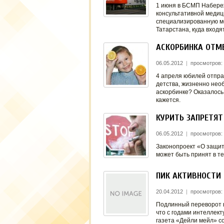
1 июня в БСМП Набереж
консультативной медиц
специализированную ме
Татарстана, куда вхо
АСКОРБИНКА ОТМ
06.05.2012
|
просмотров: 
4 апреля юбилей отпра
детства, жизненно нео
аскорбинке? Оказалось,
кажется.
КУРИТЬ ЗАПРЕТЯТ
06.05.2012
|
просмотров:
Законопроект «О защит
может быть принят в те
ПИК АКТИВНОСТИ 
20.04.2012
|
просмотров:
Подлинный переворот в
что с годами интеллек
газета «Дейли мейл» с