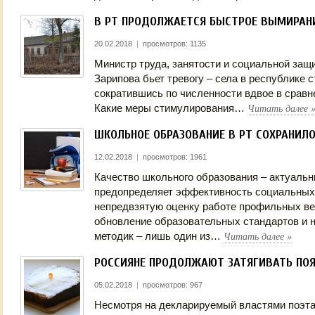
В РТ ПРОДОЛЖАЕТСЯ БЫСТРОЕ ВЫМИРАНИ
20.02.2018
|
просмотров: 1135
Министр труда, занятости и социальной защ
Зарипова бьет тревогу – села в республике 
сократившись по численности вдвое в сравн
Читать далее
Какие меры стимулирования…
ШКОЛЬНОЕ ОБРАЗОВАНИЕ В РТ СОХРАНИЛ
12.02.2018
|
просмотров: 1961
Качество школьного образования – актуальн
предопределяет эффективность социальных 
непредвзятую оценку работе профильных ве
обновление образовательных стандартов и 
Читать далее
»
методик – лишь один из…
РОССИЯНЕ ПРОДОЛЖАЮТ ЗАТЯГИВАТЬ ПО
05.02.2018
|
просмотров: 967
Несмотря на декларируемый властями поэта