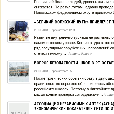
России всё больше людей, уровень жизни к
снижается. По результатам недавно проведё
Поволжском федеральном округе примерно
«ВЕЛИКИЙ ВОЛЖСКИЙ ПУТЬ» ПРИВЛЕЧЕТ 
29.01.2018
|
просмотров: 1233
Развитие внутреннего туризма не раз являл
самом высоком уровне. Конъюнктура этого се
ряд популярных зарубежных направлений ско
Читать далее
»
отечественному…
ВОПРОС БЕЗОПАСНОСТИ ШКОЛ В РТ ОСТА
24.01.2018
|
просмотров: 955
После трагических событий сразу в двух шко
правительство серьезно обеспокоилось обе
российских школах. Поэтому в ближайшее в
Читат
масштабные проверки сотрудниками…
АССОЦИАЦИЯ НЕЗАВИСИМЫХ АПТЕК (АСНА
ЭКОНОМИЧЕСКИХ ПОКАЗАТЕЛЯХ СЕТИ ПО И