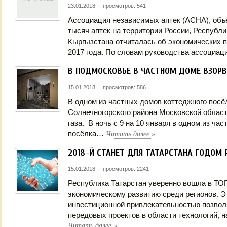
23.01.2018
|
просмотров: 541
Ассоциация независимых аптек (АСНА), об
тысяч аптек на территории России, Республи
Кыргызстана отчиталась об экономических п
2017 года. По словам руководства ассоциа
В ПОДМОСКОВЬЕ В ЧАСТНОМ ДОМЕ ВЗОРВ
15.01.2018
|
просмотров: 586
В одном из частных домов коттеджного посё
Солнечногорского района Московской област
газа. В ночь с 9 на 10 января в одном из ча
Читать далее
»
посёлка…
2018-Й СТАНЕТ ДЛЯ ТАТАРСТАНА ГОДОМ 
15.01.2018
|
просмотров: 2241
Республика Татарстан уверенно вошла в ТО
экономическому развитию среди регионов. Э
инвестиционной привлекательностью позвол
передовых проектов в области технологий, 
Читать далее
»