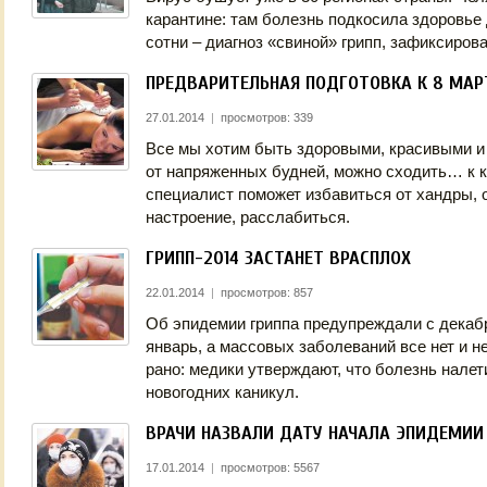
карантине: там болезнь подкосила здоровье 
сотни – диагноз «свиной» грипп, зафиксиров
ПРЕДВАРИТЕЛЬНАЯ ПОДГОТОВКА К 8 МАР
27.01.2014
|
просмотров: 339
Все мы хотим быть здоровыми, красивыми и
от напряженных будней, можно сходить… к к
специалист поможет избавиться от хандры,
настроение, расслабиться.
ГРИПП-2014 ЗАСТАНЕТ ВРАСПЛОХ
22.01.2014
|
просмотров: 857
Об эпидемии гриппа предупреждали с декабр
январь, а массовых заболеваний все нет и 
рано: медики утверждают, что болезнь налет
новогодних каникул.
ВРАЧИ НАЗВАЛИ ДАТУ НАЧАЛА ЭПИДЕМИИ
17.01.2014
|
просмотров: 5567