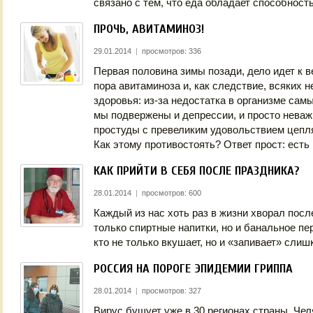
связано с тем, что еда обладает способност
ПРОЧЬ, АВИТАМИНОЗ!
29.01.2014
|
просмотров: 336
Первая половина зимы позади, дело идет к в
пора авитаминоза и, как следствие, всяких 
здоровья: из-за недостатка в организме са
мы подвержены и депрессии, и просто неваж
простуды с превеликим удовольствием цепл
Как этому противостоять? Ответ прост: есть
КАК ПРИЙТИ В СЕБЯ ПОСЛЕ ПРАЗДНИКА?
28.01.2014
|
просмотров: 600
Каждый из нас хоть раз в жизни хворал посл
только спиртные напитки, но и банальное пе
кто не только вкушает, но и «запивает» слиш
РОССИЯ НА ПОРОГЕ ЭПИДЕМИИ ГРИППА
28.01.2014
|
просмотров: 327
Вирус бушует уже в 30 регионах страны. Чел