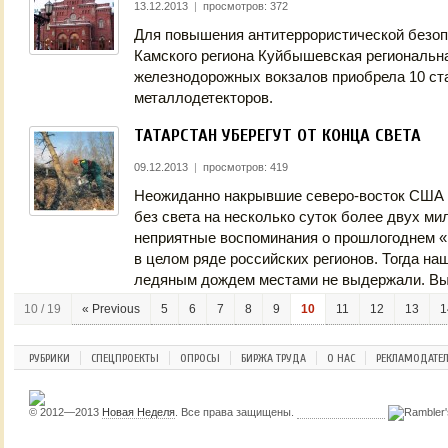
13.12.2013
|
просмотров: 372
Для повышения антитеррористической безопа
Камского региона Куйбышевская региональн
железнодорожных вокзалов приобрела 10 с
металлодетекторов.
ТАТАРСТАН УБЕРЕГУТ ОТ КОНЦА СВЕТА
09.12.2013
|
просмотров: 419
Неожиданно накрывшие северо-восток США 
без света на несколько суток более двух м
неприятные воспоминания о прошлогоднем «
в целом ряде российских регионов. Тогда н
ледяным дождем местами не выдержали. Вы
10 / 19
« Previous
5
6
7
8
9
10
11
12
13
1
РУБРИКИ
СПЕЦПРОЕКТЫ
ОПРОСЫ
БИРЖА ТРУДА
О НАС
РЕКЛАМОДАТЕ
© 2012—2013
Новая Неделя
. Все права защищены.