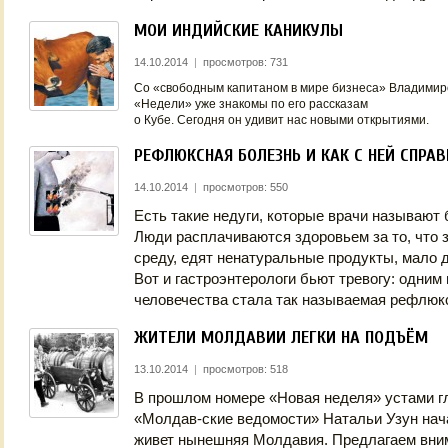
МОИ ИНДИЙСКИЕ КАНИКУЛЫ
14.10.2014
|
просмотров: 731
Со «свободным капитаном в мире бизнеса» Владимир
«Недели» уже знакомы по его рассказам
о Кубе. Сегодня он удивит нас новыми открытиями.
РЕФЛЮКСНАЯ БОЛЕЗНЬ И КАК С НЕЙ СПРА
14.10.2014
|
просмотров: 550
Есть такие недуги, которые врачи называют
Люди расплачиваются здоровьем за то, что
среду, едят ненатуральные продукты, мало д
Вот и гастроэнтерологи бьют тревогу: одним
человечества стала так называемая рефлюк
ЖИТЕЛИ МОЛДАВИИ ЛЕГКИ НА ПОДЪЁМ
13.10.2014
|
просмотров: 518
В прошлом номере «Новая неделя» устами гл
«Молдав-ские ведомости» Натальи Узун начал
живет нынешняя Молдавия. Предлагаем вни