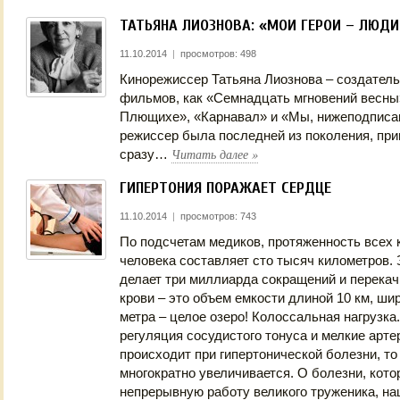
ТАТЬЯНА ЛИОЗНОВА: «МОИ ГЕРОИ – ЛЮДИ
11.10.2014
|
просмотров: 498
Кинорежиссер Татьяна Лиознова – создатель
фильмов, как «Семнадцать мгновений весны»
Плющихе», «Карнавал» и «Мы, нижеподписа
режиссер была последней из поколения, пр
Читать далее
»
сразу…
ГИПЕРТОНИЯ ПОРАЖАЕТ СЕРДЦЕ
11.10.2014
|
просмотров: 743
По подсчетам медиков, протяженность всех
человека составляет сто тысяч километров. 
делает три миллиарда сокращений и перекач
крови – это объем емкости длиной 10 км, шир
метра – целое озеро! Колоссальная нагрузка
регуляция сосудистого тонуса и мелкие арте
происходит при гипертонической болезни, то
многократно увеличивается. О болезни, кото
непрерывную работу великого труженика, на