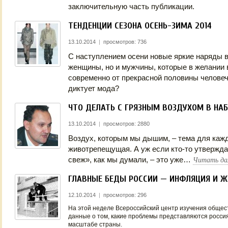
заключительную часть публикации.
ТЕНДЕНЦИИ СЕЗОНА ОСЕНЬ-ЗИМА 2014
13.10.2014
|
просмотров: 736
С наступлением осени новые яркие наряды 
женщины, но и мужчины, которые в желании 
современно от прекрасной половины человеч
диктует мода?
ЧТО ДЕЛАТЬ С ГРЯЗНЫМ ВОЗДУХОМ В НА
13.10.2014
|
просмотров: 2880
Воздух, которым мы дышим, – тема для кажд
животрепещущая. А уж если кто-то утверждае
Читать да
свеж», как мы думали, – это уже…
ГЛАВНЫЕ БЕДЫ РОССИИ — ИНФЛЯЦИЯ И Ж
12.10.2014
|
просмотров: 296
На этой неделе Всероссийский центр изучения общес
данные о том, какие проблемы представляются росс
масштабе страны.