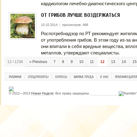
кардиологом лечебно-диагностического цен
ОТ ГРИБОВ ЛУЧШЕ ВОЗДЕРЖАТЬСЯ
10.10.2014
|
просмотров: 488
Роспотребнадзор по РТ рекомендует жителя
от употребления грибов. В этом году из-за 
они впитали в себя вредные вещества, впло
металлов, утверждают специалисты.
12 / 1236
« Previous
7
8
9
10
11
12
13
14
15
РУБРИКИ
СПЕЦПРОЕКТЫ
ОПРОСЫ
БИРЖА ТРУДА
О НАС
РЕКЛАМОДАТЕ
© 2012—2013
Новая Неделя
. Все права защищены.