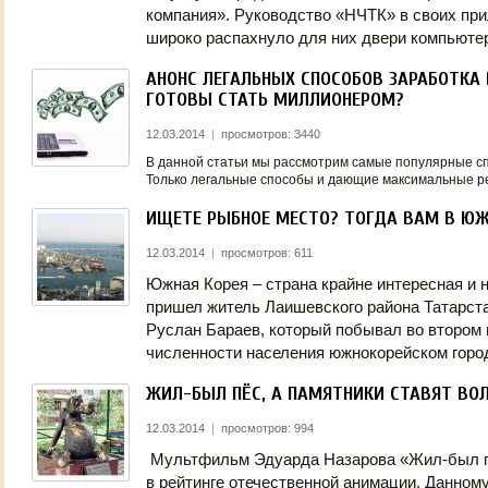
компания». Руководство «НЧТК» в своих пр
широко распахнуло для них двери компьюте
АНОНС ЛЕГАЛЬНЫХ СПОСОБОВ ЗАРАБОТКА 
ГОТОВЫ СТАТЬ МИЛЛИОНЕРОМ?
12.03.2014
|
просмотров: 3440
В данной статьи мы рассмотрим самые популярные сп
Только легальные способы и дающие максимальные р
ИЩЕТЕ РЫБНОЕ МЕСТО? ТОГДА ВАМ В ЮЖ
12.03.2014
|
просмотров: 611
Южная Корея – страна крайне интересная и 
пришел житель Лаишевского района Татарст
Руслан Бараев, который побывал во втором 
численности населения южнокорейском горо
ЖИЛ-БЫЛ ПЁС, А ПАМЯТНИКИ СТАВЯТ ВО
12.03.2014
|
просмотров: 994
Мультфильм Эдуарда Назарова «Жил-был пе
в рейтинге отечественной анимации. Данному 