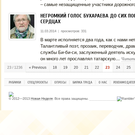
– самые незащищенные участники дорожного
НЕГРОМКИЙ ГОЛОС БУХАРАЕВА ДО СИХ ПО
СЕРДЦАХ
11.03.2014
|
просмотров: 331
В марте исполняется два года, как с нами не
Талантливый поэт, прозаик, переводчик, дра
службы Би-би-си, заслуженный деятель иску
Читать
он много лет прославлял татарскую…
23 / 1236
« Previous
18
19
20
21
22
23
24
25
РУБРИКИ
СПЕЦПРОЕКТЫ
ОПРОСЫ
БИРЖА ТРУДА
О НАС
РЕКЛАМОДАТЕ
© 2012—2013
Новая Неделя
. Все права защищены.