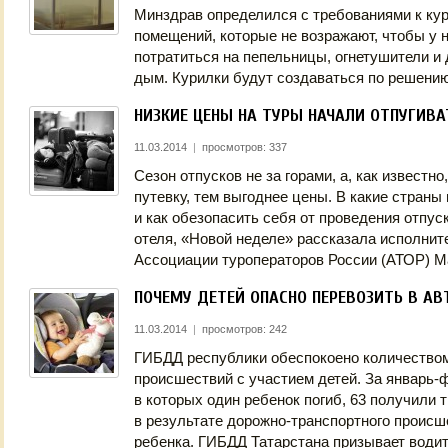
Минздрав определился с требованиями к ку
помещений, которые не возражают, чтобы у н
потратиться на пепельницы, огнетушители и
дым. Курилки будут создаваться по решен
НИЗКИЕ ЦЕНЫ НА ТУРЫ НАЧАЛИ ОТПУГИВА
11.03.2014
|
просмотров: 337
Сезон отпусков не за горами, а, как известн
путевку, тем выгоднее цены. В какие страны
и как обезопасить себя от проведения отпуск
отеля, «Новой неделе» рассказала исполнит
Ассоциации туроператоров России (АТОР) М
ПОЧЕМУ ДЕТЕЙ ОПАСНО ПЕРЕВОЗИТЬ В А
11.03.2014
|
просмотров: 242
ГИБДД республики обеспокоено количество
происшествий с участием детей. За январь-
в которых один ребенок погиб, 63 получили 
в результате дорожно-транспортного происш
ребенка. ГИБДД Татарстана призывает водите